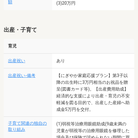
額
(3)20万円
出産・子育て
育児
出産祝い
あり
出産祝い-備考
【にぎやか家庭応援プラン】第3子以
降の出生時に3万円相当のお祝品を贈
呈(図書カード等)。【出産費用助成】
経済的な支援により出産・育児の不安
軽減を図る目的で、出産した産婦へ助
成金5万円を交付。
子育て関連の独自の
(1)弱視等治療用眼鏡助成(9歳未満の
取り組み
児童が弱視等の治療用眼鏡を修理した
場合及び保険で認められない期間に買