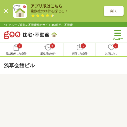
アプリ版はこちら
開く
複数社の物件を探せる！
NTTグループ運営の不動産総合サイト goo住宅・不動産
0
0
0
0
最近検索した条件
最近見た物件
保存した条件
お気に入り
浅草会館ビル