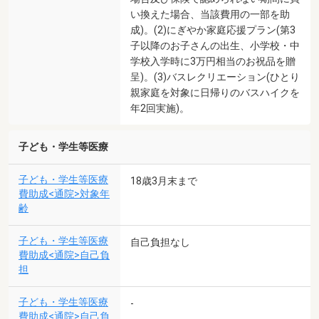
い換えた場合、当該費用の一部を助
成)。(2)にぎやか家庭応援プラン(第3
子以降のお子さんの出生、小学校・中
学校入学時に3万円相当のお祝品を贈
呈)。(3)バスレクリエーション(ひとり
親家庭を対象に日帰りのバスハイクを
年2回実施)。
子ども・学生等医療
子ども・学生等医療
18歳3月末まで
費助成<通院>対象年
齢
子ども・学生等医療
自己負担なし
費助成<通院>自己負
担
子ども・学生等医療
-
費助成<通院>自己負