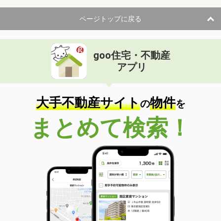
ページトップに戻る
goo住宅・不動産
アプリ
大手不動産サイト
物件
の
を
まとめて検索！