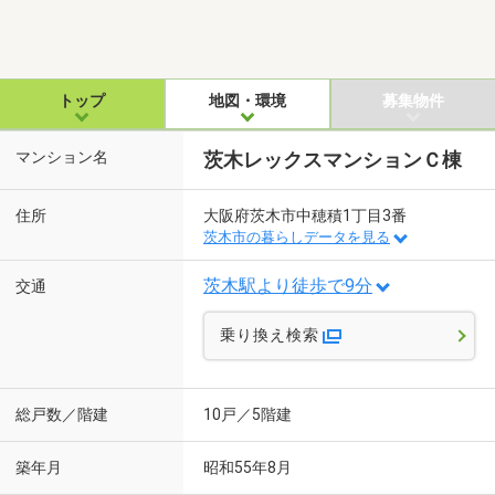
トップ
地図・環境
募集物件
マンション名
茨木レックスマンションＣ棟
住所
大阪府茨木市中穂積1丁目3番
茨木市の暮らしデータを見る
茨木駅より徒歩で9分
交通
乗り換え検索
総戸数／階建
10戸／5階建
築年月
昭和55年8月