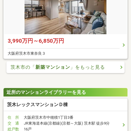
3,990万円～6,850万円
大阪府茨木市東奈良３
茨木市の「
新築マンション
」をもっと見る
近所のマンションライブラリーを見る
茨木レックスマンションＤ棟
住 所
大阪府茨木市中穂積1丁目3番
交 通
JR東海道本線(京都線)(京都～大阪) 茨木駅 徒歩9分
総戸数
16戸