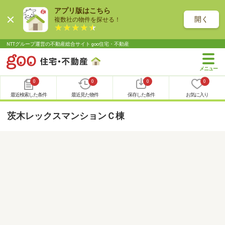
アプリ版はこちら
開く
複数社の物件を探せる！
NTTグループ運営の不動産総合サイト goo住宅・不動産
0
0
0
0
最近検索した条件
最近見た物件
保存した条件
お気に入り
茨木レックスマンションＣ棟