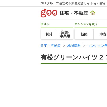
NTTグループ運営の不動産総合サイト goo住宅
借りる
マンションを買う
店舗･
賃貸
新築
中古
事業用
住宅・不動産
地域情報
マンション
有松グリーンハイツ２