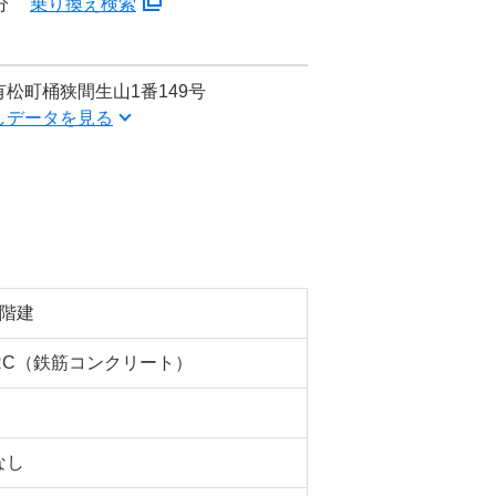
分
乗り換え検索
松町桶狭間生山1番149号
しデータを見る
2階建
RC（鉄筋コンクリート）
なし