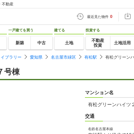
・不動産
0
最近見た物件
一戸建てを買う
建てる
投資する
不動産
新築
中古
土地
土地活用
投資
ライブラリー
愛知県
名古屋市緑区
有松駅
有松グリーン
７号棟
マンション名
有松グリーンハイツ
交通
名鉄名古屋本線