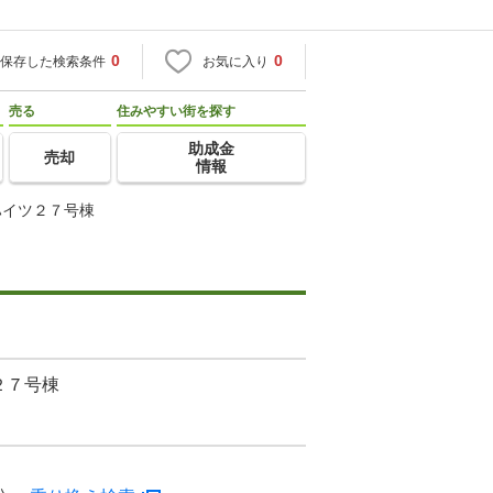
0
0
保存した検索条件
お気に入り
売る
住みやすい街を探す
助成金
売却
情報
ハイツ２７号棟
２７号棟