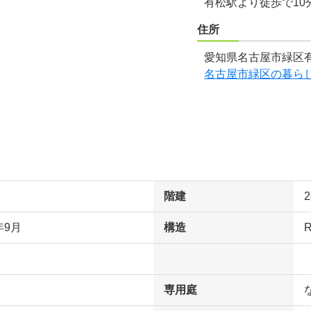
有松駅より徒歩で10
住所
愛知県名古屋市緑区有
名古屋市緑区の暮ら
階建
年9月
構造
専用庭