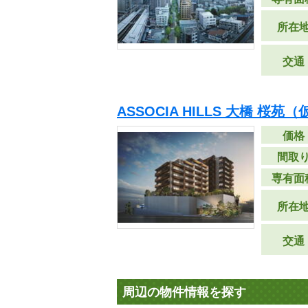
所在
交通
ASSOCIA HILLS 大橋 桜苑
価格
間取
専有面
所在
交通
周辺の物件情報を探す