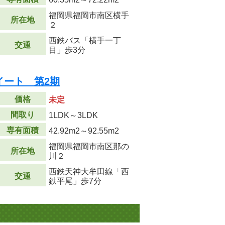
福岡県福岡市南区横手
所在地
２
西鉄バス「横手一丁
交通
目」歩3分
イート 第2期
価格
未定
間取り
1LDK～3LDK
専有面積
42.92m
2
～92.55m
2
福岡県福岡市南区那の
所在地
川２
西鉄天神大牟田線「西
交通
鉄平尾」歩7分