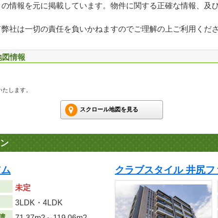
」の情報を元に掲載しています。物件に関する正確な情報、及
て弊社は一切の責任を負いかねますのでご理解の上ご利用くだ
地図情報
いたします。
スクロール地図を見る
ン
アム
クラブスタイル 井尻フ
未定
り
3LDK・4LDK
積
71.37m
2
～119.06m
2