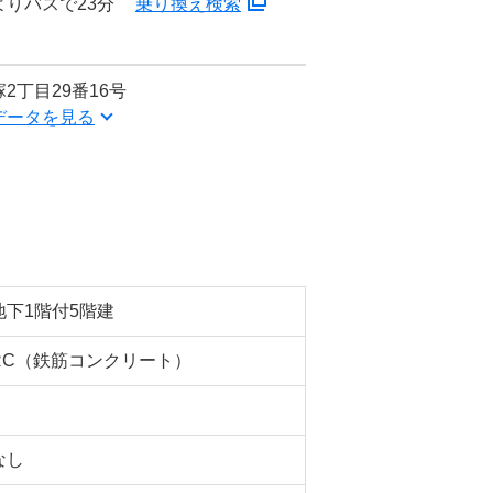
よりバスで23分
乗り換え検索
2丁目29番16号
データを見る
地下1階付5階建
RC（鉄筋コンクリート）
なし