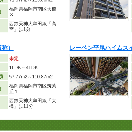
福岡県福岡市南区大楠
地
３
西鉄天神大牟田線「高
宮」歩1分
（仮称）
レーベン平尾ハイムス
未定
り
1LDK～4LDK
積
57.77m
2
～110.87m
2
福岡県福岡市南区筑紫
地
丘１
西鉄天神大牟田線「大
橋」歩11分