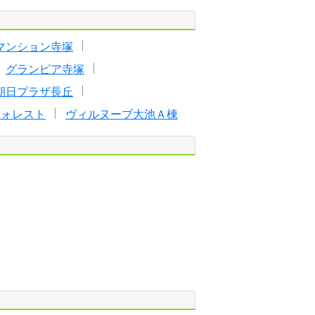
マンション寺塚
グランピア寺塚
朝日プラザ長丘
フォレスト
ヴィルヌーブ大池Ａ棟