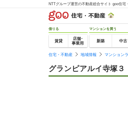
NTTグループ運営の不動産総合サイト goo住宅
借りる
マンションを買う
店舗･
賃貸
新築
中古
事業用
住宅・不動産
地域情報
マンション
グランピアルイ寺塚３