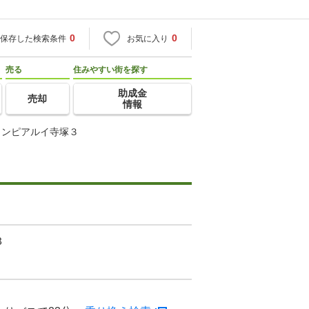
0
0
保存した検索条件
お気に入り
売る
住みやすい街を探す
助成金
売却
情報
ランピアルイ寺塚３
３