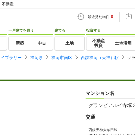
・不動産
0
最近見た物件
一戸建てを買う
建てる
投資する
不動産
新築
中古
土地
土地活用
投資
ライブラリー
福岡県
福岡市南区
西鉄福岡（天神）駅
グ
マンション名
グランピアルイ寺塚
交通
西鉄天神大牟田線