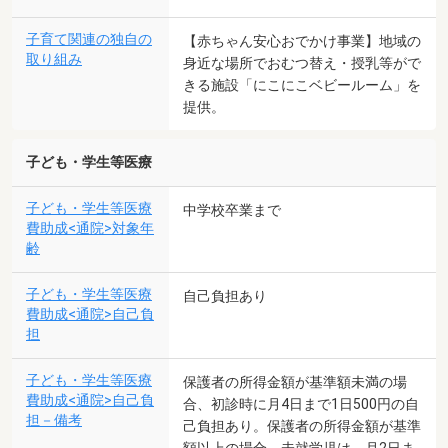
子育て関連の独自の
【赤ちゃん安心おでかけ事業】地域の
取り組み
身近な場所でおむつ替え・授乳等がで
きる施設「にこにこベビールーム」を
提供。
子ども・学生等医療
子ども・学生等医療
中学校卒業まで
費助成<通院>対象年
齢
子ども・学生等医療
自己負担あり
費助成<通院>自己負
担
子ども・学生等医療
保護者の所得金額が基準額未満の場
費助成<通院>自己負
合、初診時に月4日まで1日500円の自
担－備考
己負担あり。保護者の所得金額が基準
額以上の場合、未就学児は、月2日ま