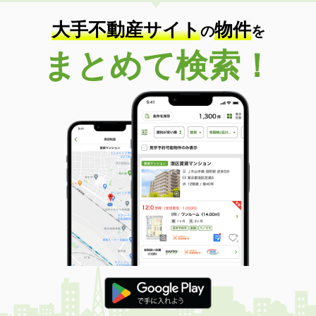
大手不動産サイト
物件
の
を
まとめて検索！