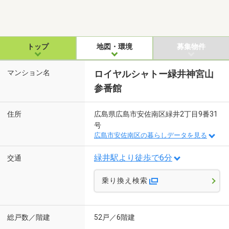
トップ
地図・環境
募集物件
マンション名
ロイヤルシャトー緑井神宮山
参番館
住所
広島県広島市安佐南区緑井2丁目9番31
号
広島市安佐南区の暮らしデータを見る
緑井駅より徒歩で6分
交通
乗り換え検索
総戸数／階建
52戸／6階建