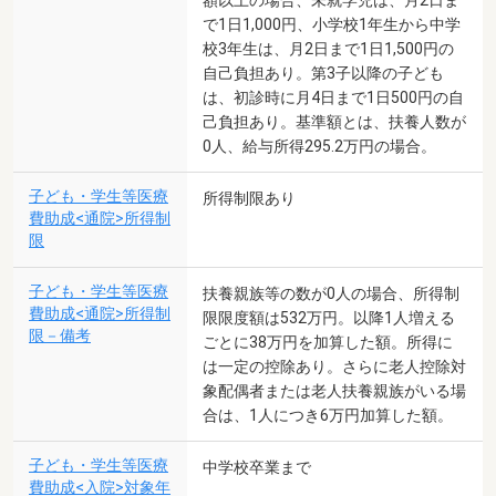
で1日1,000円、小学校1年生から中学
校3年生は、月2日まで1日1,500円の
自己負担あり。第3子以降の子ども
は、初診時に月4日まで1日500円の自
己負担あり。基準額とは、扶養人数が
0人、給与所得295.2万円の場合。
子ども・学生等医療
所得制限あり
費助成<通院>所得制
限
子ども・学生等医療
扶養親族等の数が0人の場合、所得制
費助成<通院>所得制
限限度額は532万円。以降1人増える
限－備考
ごとに38万円を加算した額。所得に
は一定の控除あり。さらに老人控除対
象配偶者または老人扶養親族がいる場
合は、1人につき6万円加算した額。
子ども・学生等医療
中学校卒業まで
費助成<入院>対象年