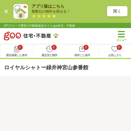
アプリ版はこちら
開く
複数社の物件を探せる！
NTTグループ運営の不動産総合サイト goo住宅・不動産
0
0
0
0
最近検索した条件
最近見た物件
保存した条件
お気に入り
ロイヤルシャトー緑井神宮山参番館