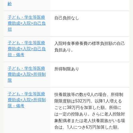
齢
子ども・学生等医療
自己負担なし
費助成<入院>自己負
担
子ども・学生等医療
入院時食事療養費の標準負担額の自己
費助成<入院>自己負
負担あり。
担－備考
子ども・学生等医療
所得制限あり
費助成<入院>所得制
限
子ども・学生等医療
扶養親族等の数が0人の場合、所得制
費助成<入院>所得制
限限度額は532万円。以降1人増える
限－備考
ごとに38万円を加算した額。所得に
は一定の控除あり。さらに老人控除対
象配偶者または老人扶養親族がいる場
合は、1人につき6万円加算した額。