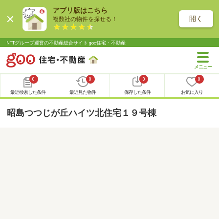
アプリ版はこちら
開く
複数社の物件を探せる！
NTTグループ運営の不動産総合サイト goo住宅・不動産
0
0
0
0
最近検索した条件
最近見た物件
保存した条件
お気に入り
昭島つつじが丘ハイツ北住宅１９号棟