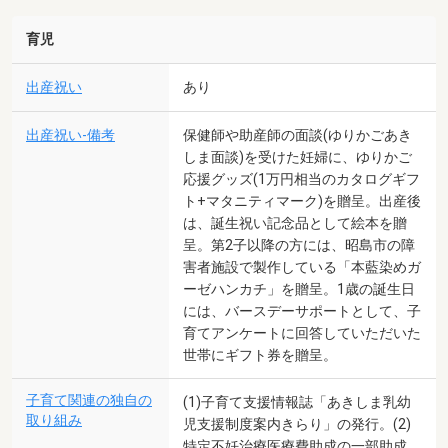
育児
出産祝い
あり
出産祝い-備考
保健師や助産師の面談(ゆりかごあき
しま面談)を受けた妊婦に、ゆりかご
応援グッズ(1万円相当のカタログギフ
ト+マタニティマーク)を贈呈。出産後
は、誕生祝い記念品として絵本を贈
呈。第2子以降の方には、昭島市の障
害者施設で製作している「本藍染めガ
ーゼハンカチ」を贈呈。1歳の誕生日
には、バースデーサポートとして、子
育てアンケートに回答していただいた
世帯にギフト券を贈呈。
子育て関連の独自の
(1)子育て支援情報誌「あきしま乳幼
取り組み
児支援制度案内きらり」の発行。(2)
特定不妊治療医療費助成の一部助成。