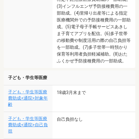
(3)インフルエンザ予防接種費用の一
部助成。(4)里帰り出産等による指定
医療機関外での予防接種費用の一部助
成。(5)電子母子手帳サービスあきし
ま子育てアプリを配信。(6)多子世帯
の移動費や制度活用の際の自己負担等
を一部助成。(7)多子世帯一時預かり
保育等利用者負担軽減補助。(8)おた
ふくかぜ予防接種費用の一部助成。
子ども・学生等医療
子ども・学生等医療
18歳3月末まで
費助成<通院>対象年
齢
子ども・学生等医療
自己負担なし
費助成<通院>自己負
担