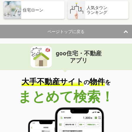
人気タウン
住宅ローン
ランキング
ページトップに戻る
goo住宅・不動産
アプリ
大手不動産サイト
物件
の
を
まとめて検索！