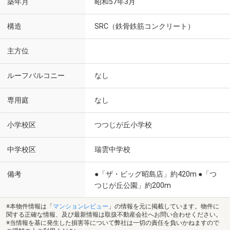
築年月
昭和57年3月
構造
SRC（鉄骨鉄筋コンクリート）
主方位
ルーフバルコニー
なし
専用庭
なし
小学校区
つつじが丘小学校
中学校区
瑞雲中学校
備考
●「ザ・ビッグ昭島店」約420m ●「つ
つじが丘公園」約200m
※本物件情報は「
マンションレビュー
」の情報を元に掲載しています。物件に
関する正確な情報、及び最新情報は取扱不動産会社へお問い合わせください。
※当情報を基に発生した損害等について弊社は一切の責任を負いかねますので