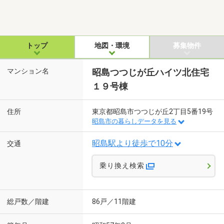
トップ
地図・環境
募集物件
マンション名
昭島つつじが丘ハイツ北住宅
１９号棟
住所
東京都昭島市つつじが丘2丁目5番19号
昭島市の暮らしデータを見る
昭島駅より徒歩で10分
交通
乗り換え検索
総戸数／階建
86戸／11階建