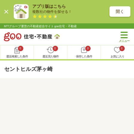
アプリ版はこちら
開く
複数社の物件を探せる！
NTTグループ運営の不動産総合サイト goo住宅・不動産
0
0
0
0
最近検索した条件
最近見た物件
保存した条件
お気に入り
セントヒルズ茅ヶ崎