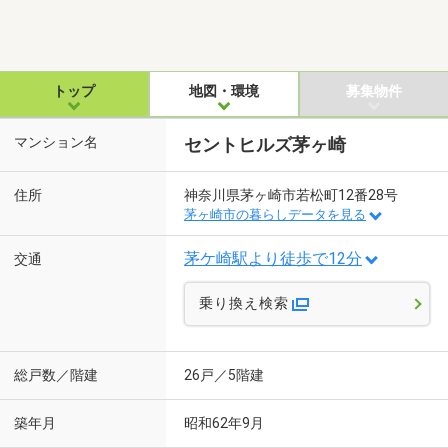
トップ
地図・環境
募集物件
マンション名
セントヒルズ茅ヶ崎
住所
神奈川県茅ヶ崎市若松町12番28号
茅ヶ崎市の暮らしデータを見る
茅ケ崎駅より徒歩で12分
交通
乗り換え検索
総戸数／階建
26戸／5階建
築年月
昭和62年9月