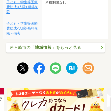
子ども・学生等医療
所得制限なし
費助成<入院>所得制
限
子ども・学生等医療
-
費助成<入院>所得制
限－備考
茅ヶ崎市の「
地域情報
」をもっと見る