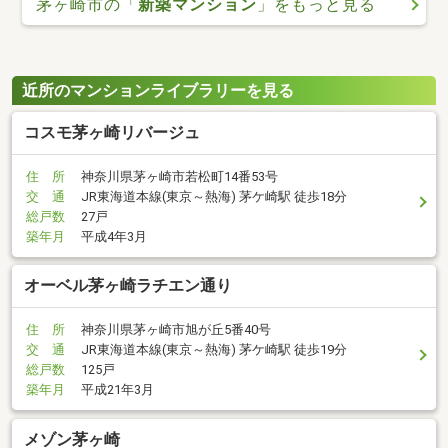
茅ヶ崎市の「
新築マンション
」をもっと見る
近所のマンションライブラリーを見る
コスモ茅ヶ崎リバージュ
住 所
神奈川県茅ヶ崎市若松町14番53号
交 通
JR東海道本線(東京～熱海) 茅ケ崎駅 徒歩18分
総戸数
27戸
築年月
平成4年3月
オーベル茅ヶ崎ラチエン通り
住 所
神奈川県茅ヶ崎市旭が丘5番40号
交 通
JR東海道本線(東京～熱海) 茅ケ崎駅 徒歩19分
総戸数
125戸
築年月
平成21年3月
メゾン茅ヶ崎