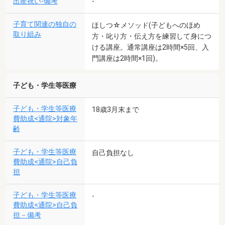
出産祝い-備考
-
子育て関連の独自の
ほしつ☆メソッド(子どもへのほめ
取り組み
方・叱り方・伝え方を練習して身につ
ける講座。通常講座は2時間×5回、入
門講座は2時間×1回)。
子ども・学生等医療
子ども・学生等医療
18歳3月末まで
費助成<通院>対象年
齢
子ども・学生等医療
自己負担なし
費助成<通院>自己負
担
子ども・学生等医療
-
費助成<通院>自己負
担－備考