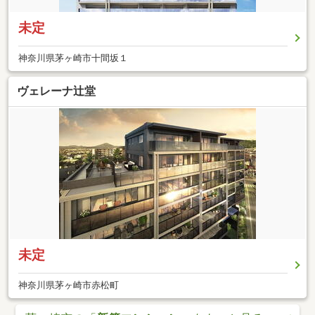
未定
神奈川県茅ヶ崎市十間坂１
ヴェレーナ辻堂
未定
神奈川県茅ヶ崎市赤松町