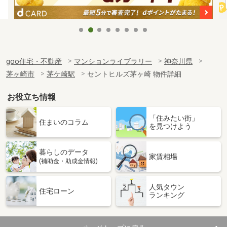
goo住宅・不動産
マンションライブラリー
神奈川県
茅ヶ崎市
茅ケ崎駅
セントヒルズ茅ヶ崎 物件詳細
お役立ち情報
「住みたい街」
住まいのコラム
を見つけよう
暮らしのデータ
家賃相場
(補助金・助成金情報)
人気タウン
住宅ローン
ランキング