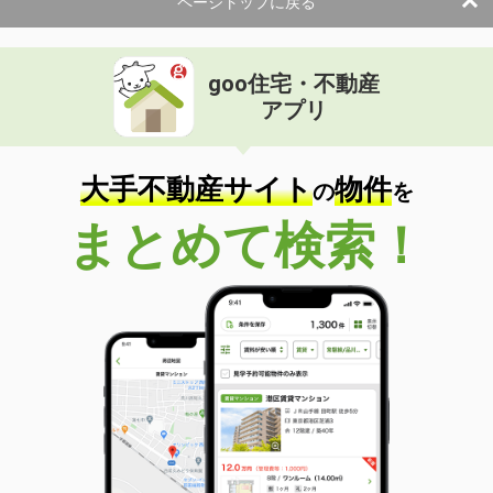
ページトップに戻る
goo住宅・不動産
アプリ
大手不動産サイト
物件
の
を
まとめて検索！