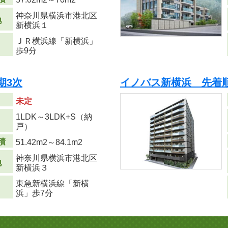
神奈川県横浜市港北区
地
新横浜１
ＪＲ横浜線「新横浜」
歩9分
期3次
イノバス新横浜 先着
未定
1LDK～3LDK+S（納
り
戸）
積
51.42m
2
～84.1m
2
神奈川県横浜市港北区
地
新横浜３
東急新横浜線「新横
浜」歩7分