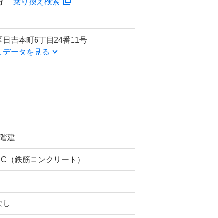
分
乗り換え検索
日吉本町6丁目24番11号
しデータを見る
3階建
RC（鉄筋コンクリート）
なし