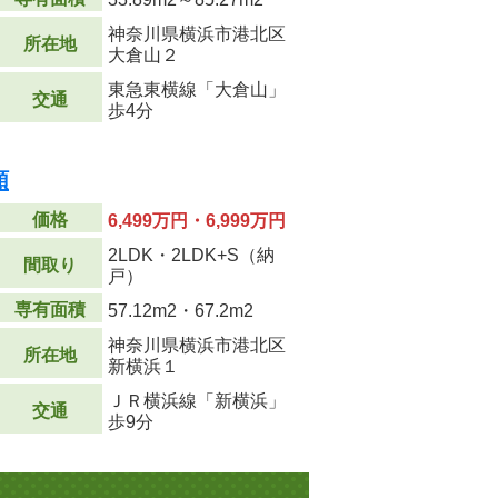
神奈川県横浜市港北区
所在地
大倉山２
東急東横線「大倉山」
交通
歩4分
順
価格
6,499万円・6,999万円
2LDK・2LDK+S（納
間取り
戸）
専有面積
57.12m
2
・67.2m
2
神奈川県横浜市港北区
所在地
新横浜１
ＪＲ横浜線「新横浜」
交通
歩9分