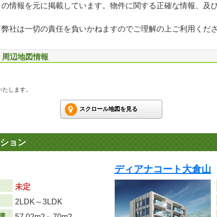
」の情報を元に掲載しています。物件に関する正確な情報、及
て弊社は一切の責任を負いかねますのでご理解の上ご利用くだ
号 周辺地図情報
いたします。
スクロール地図を見る
ション
ディアナコート大倉山
未定
り
2LDK～3LDK
積
57.02m
2
～70m
2