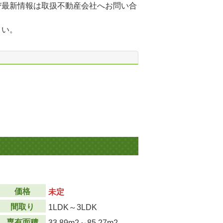
び最新情報は取扱不動産会社へお問い合
さい。
価格
未定
間取り
1LDK～3LDK
専有面積
33.89m
2
～85.27m
2