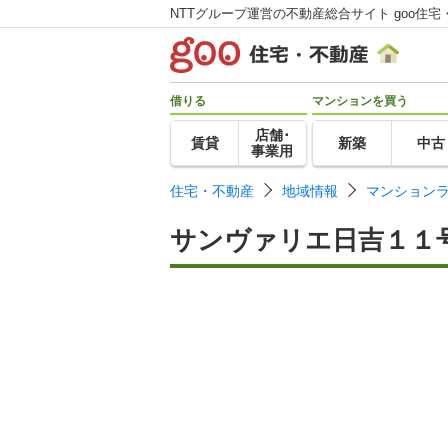
NTTグループ運営の不動産総合サイト goo住宅
借りる
マンションを買う
店舗･
賃貸
新築
中古
事業用
住宅・不動産
地域情報
マンション
サンヴァリエ日吉１１