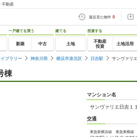
・不動産
0
最近見た物件
一戸建てを買う
建てる
投資する
不動産
新築
中古
土地
土地活用
投資
ライブラリー
神奈川県
横浜市港北区
日吉駅
サンヴァリ
号棟
マンション名
サンヴァリエ日吉１
交通
東急新横浜線 東急東横線