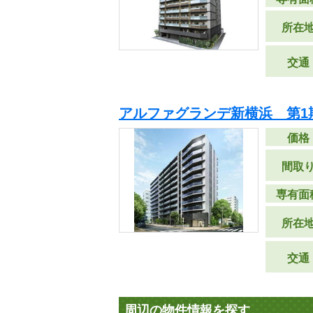
所在
交通
アルファグランデ新横浜 第1
価格
間取
専有面
所在
交通
周辺の物件情報を探す