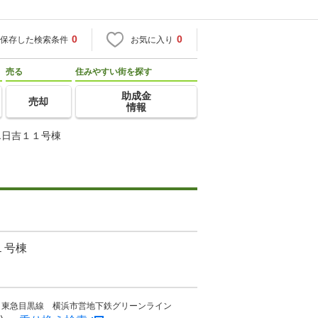
0
0
保存した検索条件
お気に入り
売る
住みやすい街を探す
助成金
売却
情報
エ日吉１１号棟
１号棟
 東急目黒線 横浜市営地下鉄グリーンライン