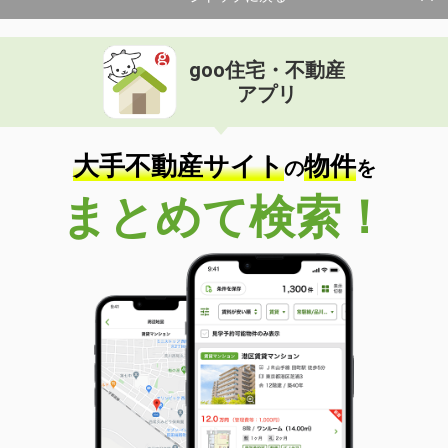
goo住宅・不動産
アプリ
大手不動産サイト
物件
の
を
まとめて検索！