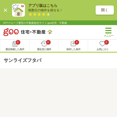
アプリ版はこちら
開く
複数社の物件を探せる！
NTTグループ運営の不動産総合サイト goo住宅・不動産
0
0
0
0
最近検索した条件
最近見た物件
保存した条件
お気に入り
サンライズフタバ