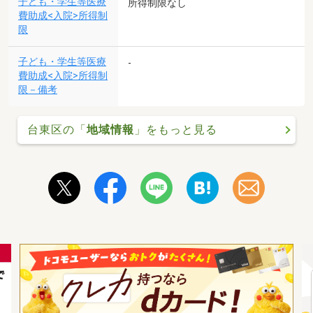
子ども・学生等医療
所得制限なし
費助成<入院>所得制
限
子ども・学生等医療
-
費助成<入院>所得制
限－備考
台東区の「
地域情報
」をもっと見る