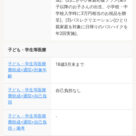
子以降のお子さんの出生、小学校・中
学校入学時に3万円相当のお祝品を贈
呈)。(3)バスレクリエーション(ひとり
親家庭を対象に日帰りのバスハイクを
年2回実施)。
子ども・学生等医療
子ども・学生等医療
18歳3月末まで
費助成<通院>対象年
齢
子ども・学生等医療
自己負担なし
費助成<通院>自己負
担
子ども・学生等医療
-
費助成<通院>自己負
担－備考