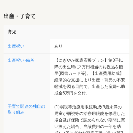
出産・子育て
育児
出産祝い
あり
出産祝い-備考
【にぎやか家庭応援プラン】第3子以
降の出生時に3万円相当のお祝品を贈
呈(図書カード等)。【出産費用助成】
経済的な支援により出産・育児の不安
軽減を図る目的で、出産した産婦へ助
成金5万円を交付。
子育て関連の独自の
(1)弱視等治療用眼鏡助成(9歳未満の
取り組み
児童が弱視等の治療用眼鏡を修理した
場合及び保険で認められない期間に買
い換えた場合、当該費用の一部を助
成)。(2)にぎやか家庭応援プラン(第3