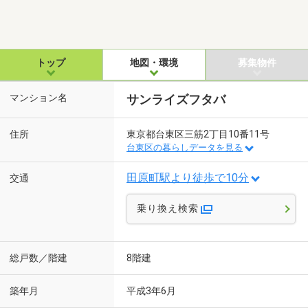
トップ
地図・環境
募集物件
マンション名
サンライズフタバ
住所
東京都台東区三筋2丁目10番11号
台東区の暮らしデータを見る
田原町駅より徒歩で10分
交通
乗り換え検索
総戸数／階建
8階建
築年月
平成3年6月