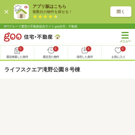
アプリ版はこちら
開く
複数社の物件を探せる！
NTTグループ運営の不動産総合サイト goo住宅・不動産
0
0
0
0
最近検索した条件
最近見た物件
保存した条件
お気に入り
ライフスクエア滝野公園８号棟