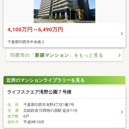
4,100万円～6,490万円
千葉県印西市中央南２
印西市の「
新築マンション
」をもっと見る
近所のマンションライブラリーを見る
ライフスクエア滝野公園７号棟
住 所
千葉県印西市滝野4丁目1番7号
交 通
北総鉄道 印西牧の原駅 徒歩11分
総戸数
6戸
築年月
平成9年10月