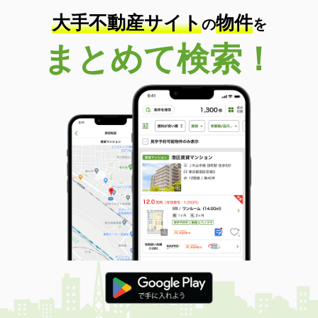
大手不動産サイト
物件
の
を
まとめて検索！