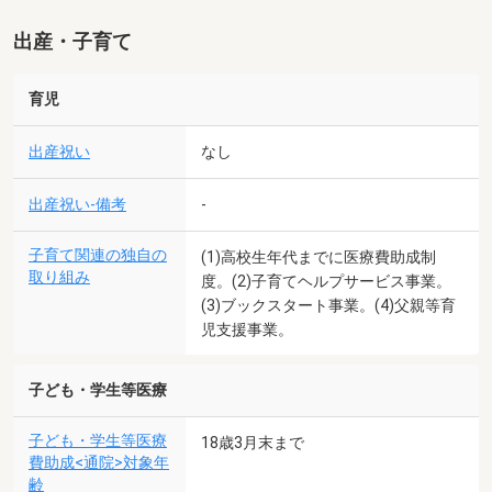
出産・子育て
育児
出産祝い
なし
出産祝い-備考
-
子育て関連の独自の
(1)高校生年代までに医療費助成制
取り組み
度。(2)子育てヘルプサービス事業。
(3)ブックスタート事業。(4)父親等育
児支援事業。
子ども・学生等医療
子ども・学生等医療
18歳3月末まで
費助成<通院>対象年
齢