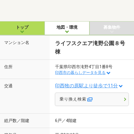
トップ
地図・環境
募集物件
マンション名
ライフスクエア滝野公園８号
棟
住所
千葉県印西市滝野4丁目1番8号
印西市の暮らしデータを見る
印西牧の原駅より徒歩で11分
交通
乗り換え検索
総戸数／階建
6戸／4階建