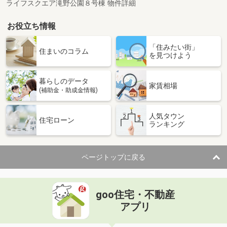
ライフスクエア滝野公園８号棟 物件詳細
お役立ち情報
「住みたい街」
住まいのコラム
を見つけよう
暮らしのデータ
家賃相場
(補助金・助成金情報)
人気タウン
住宅ローン
ランキング
ページトップに戻る
goo住宅・不動産
アプリ