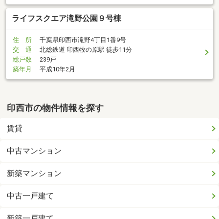
ライフスクエア滝野公園９号棟
住 所
千葉県印西市滝野4丁目1番9号
交 通
北総鉄道 印西牧の原駅 徒歩11分
総戸数
239戸
築年月
平成10年2月
印西市の物件情報を探す
賃貸
中古マンション
新築マンション
中古一戸建て
新築一戸建て