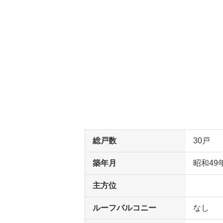
総戸数
30戸
築年月
昭和49
主方位
ルーフバルコニー
なし