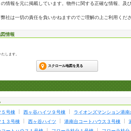
」の情報を元に掲載しています。物件に関する正確な情報、及
て弊社は一切の責任を負いかねますのでご理解の上ご利用くだ
地図情報
いたします。
スクロール地図を見る
る
ツ５号棟
西ヶ谷ハイツ９号棟
ライオンズマンション港南
ツ１３号棟
西ヶ谷ハイツ
港南台コートハウス３号棟
台コートハウス１号棟
フローラ桂台１号棟
フローラ桂台