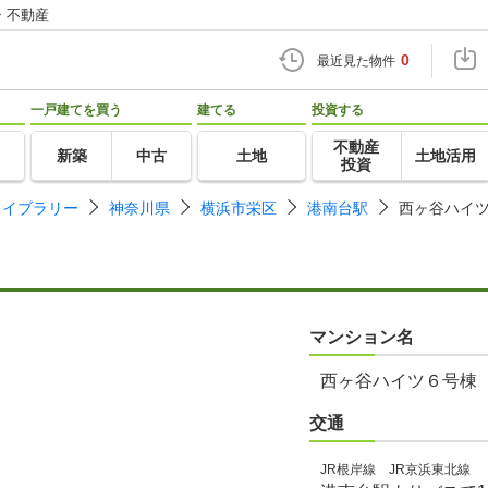
・不動産
0
最近見た物件
一戸建てを買う
建てる
投資する
不動産
新築
中古
土地
土地活用
投資
ライブラリー
神奈川県
横浜市栄区
港南台駅
西ヶ谷ハイ
マンション名
西ヶ谷ハイツ６号棟
交通
JR根岸線 JR京浜東北線