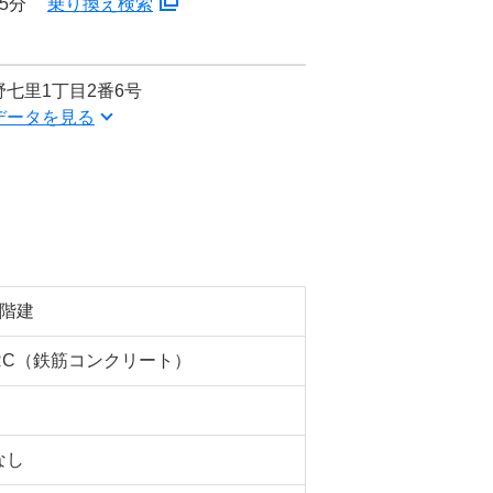
5分
乗り換え検索
七里1丁目2番6号
データを見る
5階建
RC（鉄筋コンクリート）
なし