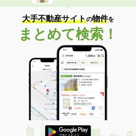
大手不動産サイト
物件
の
を
まとめて検索！