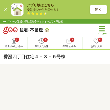
アプリ版はこちら
開く
複数社の物件を探せる！
NTTグループ運営の不動産総合サイト goo住宅・不動産
0
0
0
0
最近検索した条件
最近見た物件
保存した条件
お気に入り
香澄四丁目住宅４－３－５号棟