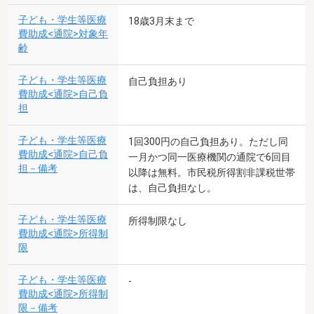
子ども・学生等医療
18歳3月末まで
費助成<通院>対象年
齢
子ども・学生等医療
自己負担あり
費助成<通院>自己負
担
子ども・学生等医療
1回300円の自己負担あり。ただし同
費助成<通院>自己負
一月かつ同一医療機関の通院で6回目
担－備考
以降は無料。市民税所得割非課税世帯
は、自己負担なし。
子ども・学生等医療
所得制限なし
費助成<通院>所得制
限
子ども・学生等医療
-
費助成<通院>所得制
限－備考