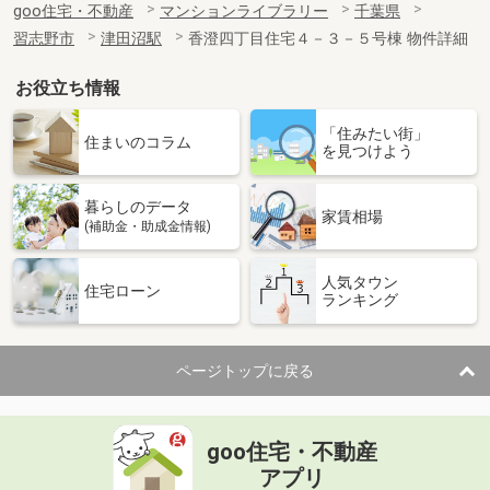
goo住宅・不動産
マンションライブラリー
千葉県
習志野市
津田沼駅
香澄四丁目住宅４－３－５号棟 物件詳細
お役立ち情報
「住みたい街」
住まいのコラム
を見つけよう
暮らしのデータ
家賃相場
(補助金・助成金情報)
人気タウン
住宅ローン
ランキング
ページトップに戻る
goo住宅・不動産
アプリ