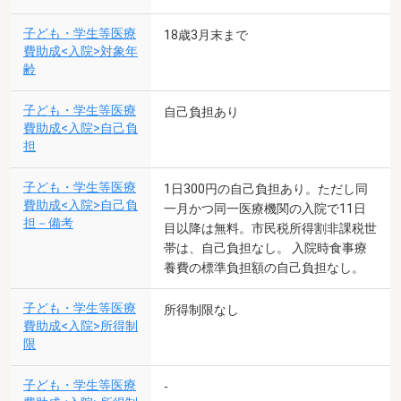
子ども・学生等医療
18歳3月末まで
費助成<入院>対象年
齢
子ども・学生等医療
自己負担あり
費助成<入院>自己負
担
子ども・学生等医療
1日300円の自己負担あり。ただし同
費助成<入院>自己負
一月かつ同一医療機関の入院で11日
担－備考
目以降は無料。市民税所得割非課税世
帯は、自己負担なし。 入院時食事療
養費の標準負担額の自己負担なし。
子ども・学生等医療
所得制限なし
費助成<入院>所得制
限
子ども・学生等医療
-