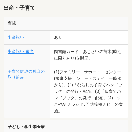
出産・子育て
育児
出産祝い
あり
出産祝い-備考
図書館カード、あじさいの苗木(時期
に限りあり)を贈呈。
子育て関連の独自の
(1)ファミリー・サポート・センター
取り組み
(家事支援、ショートステイ、一時預
かり)。(2)「ならしの子育てハンドブ
ック」の発行・配布。(3)「孫育てハ
ンドブック」の発行・配布。(4)「す
こやか ナラシド♪予防接種ナビ」の実
施。
子ども・学生等医療