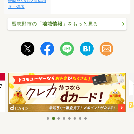
費助成<入院>所得制
限－備考
習志野市の「
地域情報
」をもっと見る