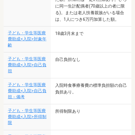
に同一生計配偶者(70歳以上の者に限
る)。または老人扶養親族がいる場合
は、1人につき6万円加算した額。
子ども・学生等医療
18歳3月末まで
費助成<入院>対象年
齢
子ども・学生等医療
自己負担なし
費助成<入院>自己負
担
子ども・学生等医療
入院時食事療養費の標準負担額の自己
費助成<入院>自己負
負担あり。
担－備考
子ども・学生等医療
所得制限あり
費助成<入院>所得制
限