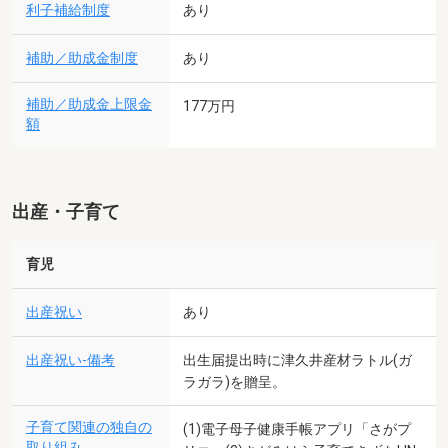
利子補給制度
あり
補助／助成金制度
あり
補助／助成金上限金
177万円
額
出産・子育て
育児
出産祝い
あり
出産祝い-備考
出生届提出時に津久井産材ラトル(ガ
ラガラ)を贈呈。
子育て関連の独自の
(1)電子母子健康手帳アプリ「さがプ
取り組み