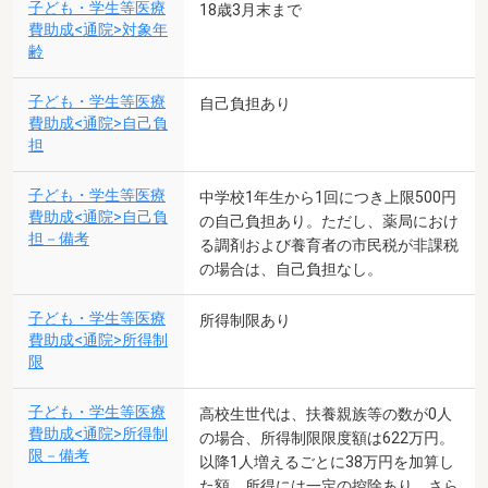
子ども・学生等医療
18歳3月末まで
費助成<通院>対象年
齢
子ども・学生等医療
自己負担あり
費助成<通院>自己負
担
子ども・学生等医療
中学校1年生から1回につき上限500円
費助成<通院>自己負
の自己負担あり。ただし、薬局におけ
担－備考
る調剤および養育者の市民税が非課税
の場合は、自己負担なし。
子ども・学生等医療
所得制限あり
費助成<通院>所得制
限
子ども・学生等医療
高校生世代は、扶養親族等の数が0人
費助成<通院>所得制
の場合、所得制限限度額は622万円。
限－備考
以降1人増えるごとに38万円を加算し
た額。所得には一定の控除あり。さら