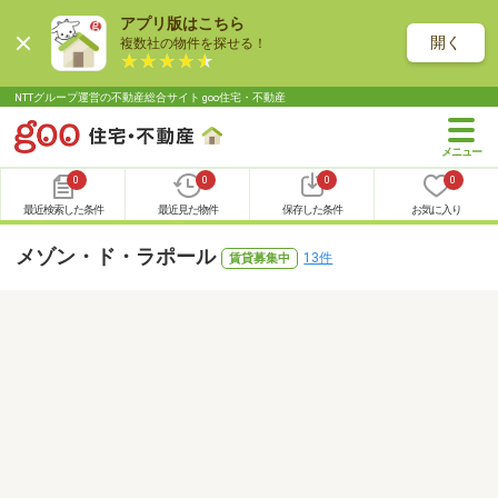
アプリ版はこちら
開く
複数社の物件を探せる！
NTTグループ運営の不動産総合サイト goo住宅・不動産
0
0
0
0
最近検索した条件
最近見た物件
保存した条件
お気に入り
メゾン・ド・ラポール
13件
賃貸募集中