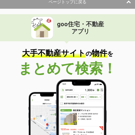
ページトップに戻る
goo住宅・不動産
アプリ
大手不動産サイト
物件
の
を
まとめて検索！