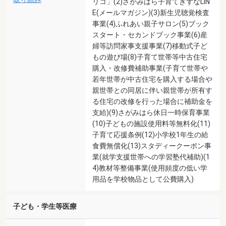
リコ」(2)さがみはら子育てきずなLIN
E(メールマガジン)(3)新生児聴覚検査
事業(4)ふれあい親子サロン(5)ブック
スタート・セカンドブック事業(6)産
婦等訪問家事支援事業(7)移動式子ど
もの遊び場(8)子育て世帯等中古住宅
購入・改修費補助事業(子育て世帯や
若年世帯が中古住宅を購入する場合や
親世帯との同居に伴い親世帯が所有す
る住宅の改修を行った場合に補助金を
支給)(9)さがみはら休日一時保育事業
(10)子どもの施設使用料等無料化(11)
子育て応援条例(12)小学校1年生の給
食費無償化(13)スタディークーポン事
業(就学支援世帯への学習塾代補助)(1
4)教材等整備事業(使用頻度の低い学
用品を学校物品として公費購入)
子ども・学生等医療