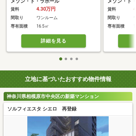
メゾン・ド・ラポール
メゾン・ド
4.30万円
賃料
賃料
間取り
ワンルーム
間取り
専有面積
16.5㎡
専有面積
1
詳細を見る
立地に基づいたおすすめ物件情報
神奈川県相模原市中央区の新築マンション
ソルフィエスタ シエロ 再登録