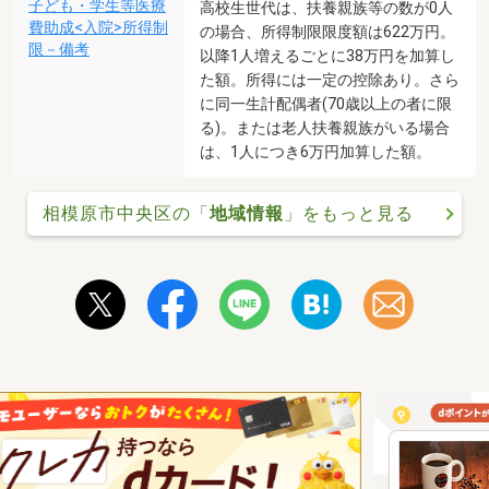
子ども・学生等医療
高校生世代は、扶養親族等の数が0人
費助成<入院>所得制
の場合、所得制限限度額は622万円。
限－備考
以降1人増えるごとに38万円を加算し
た額。所得には一定の控除あり。さら
に同一生計配偶者(70歳以上の者に限
る)。または老人扶養親族がいる場合
は、1人につき6万円加算した額。
相模原市中央区の「
地域情報
」をもっと見る