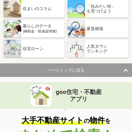
「住みたい街」
住まいのコラム
を見つけよう
暮らしのデータ
家賃相場
(補助金・助成金情報)
人気タウン
住宅ローン
ランキング
ページトップに戻る
goo住宅・不動産
アプリ
大手不動産サイト
物件
の
を