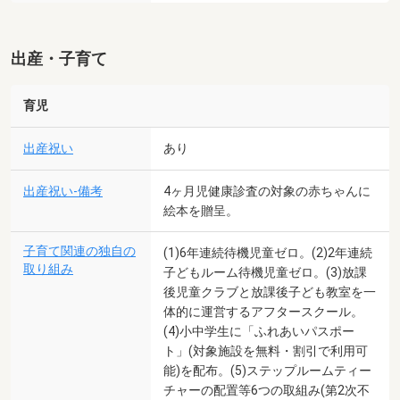
出産・子育て
育児
出産祝い
あり
出産祝い-備考
4ヶ月児健康診査の対象の赤ちゃんに
絵本を贈呈。
子育て関連の独自の
(1)6年連続待機児童ゼロ。(2)2年連続
取り組み
子どもルーム待機児童ゼロ。(3)放課
後児童クラブと放課後子ども教室を一
体的に運営するアフタースクール。
(4)小中学生に「ふれあいパスポー
ト」(対象施設を無料・割引で利用可
能)を配布。(5)ステップルームティー
チャーの配置等6つの取組み(第2次不