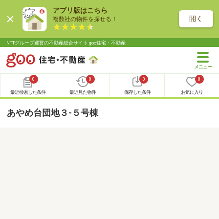
アプリ版はこちら
開く
複数社の物件を探せる！
NTTグループ運営の不動産総合サイト goo住宅・不動産
0
0
0
0
最近検索した条件
最近見た物件
保存した条件
お気に入り
あやめ台団地３-５号棟