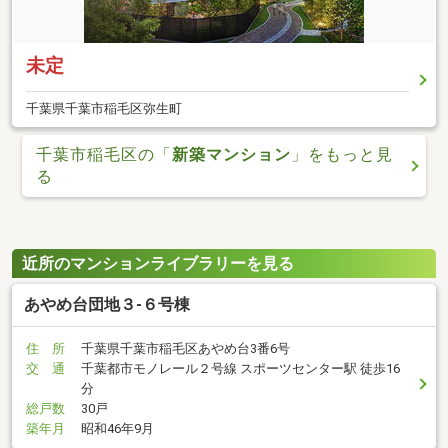
未定
千葉県千葉市稲毛区弥生町
千葉市稲毛区の「
新築マンション
」をもっと見
る
近所のマンションライブラリーを見る
あやめ台団地３-６号棟
住 所
千葉県千葉市稲毛区あやめ台3番6号
交 通
千葉都市モノレール２号線 スポーツセンター駅 徒歩16
分
総戸数
30戸
築年月
昭和46年9月