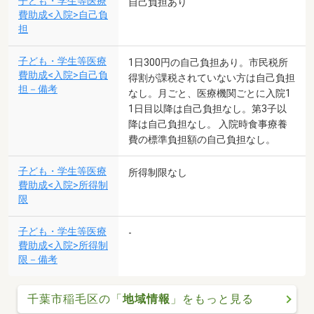
子ども・学生等医療
自己負担あり
費助成<入院>自己負
担
子ども・学生等医療
1日300円の自己負担あり。市民税所
費助成<入院>自己負
得割が課税されていない方は自己負担
担－備考
なし。月ごと、医療機関ごとに入院1
1日目以降は自己負担なし。第3子以
降は自己負担なし。 入院時食事療養
費の標準負担額の自己負担なし。
子ども・学生等医療
所得制限なし
費助成<入院>所得制
限
子ども・学生等医療
-
費助成<入院>所得制
限－備考
千葉市稲毛区の「
地域情報
」をもっと見る