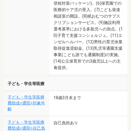
登校対策パッケージ)。(6)保育園での
医療的ケア児の受入。(7)こども発達
相談室の開設。(8)紙おむつのサブス
クリプションサービス。(9)施設利用
選考基準における多胎児への加点。(1
0)子育て支援コンシェルジュ。(11)エ
ンゼルヘルパー。(12)男性の育児休業
取得促進奨励金。(13)乳児等通園支援
事業(こども誰でも通園制度)の実施。
(14)公立保育所での3歳児以上への主
食提供。
子ども・学生等医療
子ども・学生等医療
18歳3月末まで
費助成<通院>対象年
齢
子ども・学生等医療
自己負担あり
費助成<通院>自己負