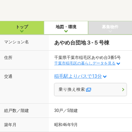
トップ
地図・環境
募集物件
マンション名
あやめ台団地３-５号棟
住所
千葉県千葉市稲毛区あやめ台3番5号
千葉市稲毛区の暮らしデータを見る
稲毛駅よりバスで13分
交通
乗り換え検索
総戸数／階建
30戸／5階建
築年月
昭和46年9月