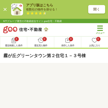
アプリ版はこちら
開く
複数社の物件を探せる！
NTTグループ運営の不動産総合サイト goo住宅・不動産
0
0
0
0
最近検索した条件
最近見た物件
保存した条件
お気に入り
霧が丘グリーンタウン第２住宅１－３号棟