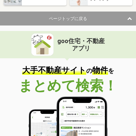
ページトップに戻る
goo住宅・不動産
アプリ
大手不動産サイト
物件
の
を
まとめて検索！