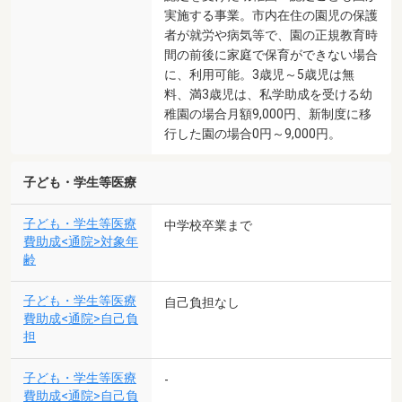
実施する事業。市内在住の園児の保護
者が就労や病気等で、園の正規教育時
間の前後に家庭で保育ができない場合
に、利用可能。3歳児～5歳児は無
料、満3歳児は、私学助成を受ける幼
稚園の場合月額9,000円、新制度に移
行した園の場合0円～9,000円。
子ども・学生等医療
子ども・学生等医療
中学校卒業まで
費助成<通院>対象年
齢
子ども・学生等医療
自己負担なし
費助成<通院>自己負
担
子ども・学生等医療
-
費助成<通院>自己負