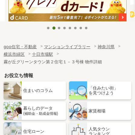
goo住宅・不動産
マンションライブラリー
神奈川県
横浜市緑区
十日市場駅
霧が丘グリーンタウン第２住宅１－３号棟 物件詳細
お役立ち情報
「住みたい街」
住まいのコラム
を見つけよう
暮らしのデータ
家賃相場
(補助金・助成金情報)
人気タウン
住宅ローン
ランキング