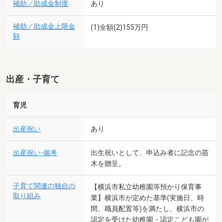
補助／助成金制度
あり
補助／助成金上限金
(1)全額(2)155万円
額
出産・子育て
育児
出産祝い
あり
出産祝い-備考
出生祝いとして、申込み者に記念の苗
木を贈呈。
子育て関連の独自の
【横浜市私立幼稚園等預かり保育事
取り組み
業】横浜市が定めた基準(実施日、時
間、職員配置等)を満たし、横浜市の
認定を受けた幼稚園・認定こども園が