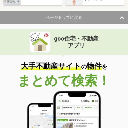
ページトップに戻る
goo住宅・不動産
アプリ
大手不動産サイト
物件
の
を
まとめて検索！