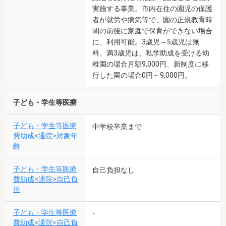
実施する事業。市内在住の園児の保護
者が就労や病気等で、園の正規教育時
間の前後に家庭で保育ができない場合
に、利用可能。3歳児～5歳児は無
料、満3歳児は、私学助成を受ける幼
稚園の場合月額9,000円、新制度に移
行した園の場合0円～9,000円。
子ども・学生等医療
子ども・学生等医療
中学校卒業まで
費助成<通院>対象年
齢
子ども・学生等医療
自己負担なし
費助成<通院>自己負
担
子ども・学生等医療
-
費助成<通院>自己負