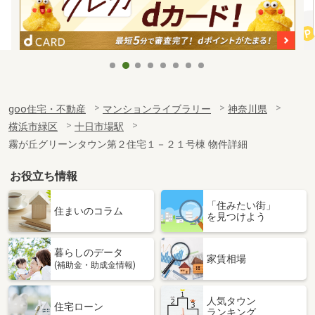
goo住宅・不動産
マンションライブラリー
神奈川県
横浜市緑区
十日市場駅
霧が丘グリーンタウン第２住宅１－２１号棟 物件詳細
お役立ち情報
「住みたい街」
住まいのコラム
を見つけよう
暮らしのデータ
家賃相場
(補助金・助成金情報)
人気タウン
住宅ローン
ランキング