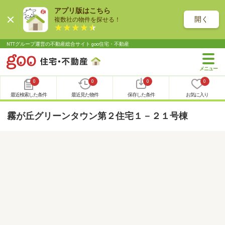
アプリ版はこちら
開く
複数社の物件を探せる！
NTTグループ運営の不動産総合サイト goo住宅・不動産
0
0
0
0
最近検索した条件
最近見た物件
保存した条件
お気に入り
霧が丘グリーンタウン第２住宅１－２１号棟