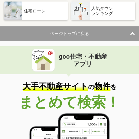
人気タウン
住宅ローン
ランキング
ページトップに戻る
goo住宅・不動産
アプリ
大手不動産サイト
物件
の
を
まとめて検索！