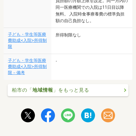
負担額の月額上限を設定。同一月内の
同一医療機関での入院は11日目以降
無料。 入院時食事療養費の標準負担
額の自己負担なし。
子ども・学生等医療
所得制限なし
費助成<入院>所得制
限
子ども・学生等医療
-
費助成<入院>所得制
限－備考
柏市の「
地域情報
」をもっと見る