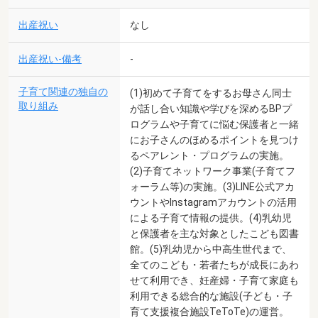
出産祝い
なし
出産祝い-備考
-
子育て関連の独自の
(1)初めて子育てをするお母さん同士
取り組み
が話し合い知識や学びを深めるBPプ
ログラムや子育てに悩む保護者と一緒
にお子さんのほめるポイントを見つけ
るペアレント・プログラムの実施。
(2)子育てネットワーク事業(子育てフ
ォーラム等)の実施。(3)LINE公式アカ
ウントやInstagramアカウントの活用
による子育て情報の提供。(4)乳幼児
と保護者を主な対象としたこども図書
館。(5)乳幼児から中高生世代まで、
全てのこども・若者たちが成長にあわ
せて利用でき、妊産婦・子育て家庭も
利用できる総合的な施設(子ども・子
育て支援複合施設TeToTe)の運営。