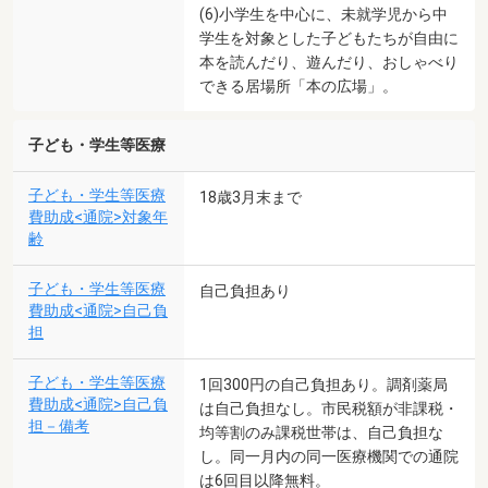
(6)小学生を中心に、未就学児から中
学生を対象とした子どもたちが自由に
本を読んだり、遊んだり、おしゃべり
できる居場所「本の広場」。
子ども・学生等医療
子ども・学生等医療
18歳3月末まで
費助成<通院>対象年
齢
子ども・学生等医療
自己負担あり
費助成<通院>自己負
担
子ども・学生等医療
1回300円の自己負担あり。調剤薬局
費助成<通院>自己負
は自己負担なし。市民税額が非課税・
担－備考
均等割のみ課税世帯は、自己負担な
し。同一月内の同一医療機関での通院
は6回目以降無料。