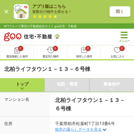
アプリ版はこちら
開く
複数社の物件を探せる！
NTTグループ運営の不動産総合サイト goo住宅・不動産
0
0
0
0
最近検索した条件
最近見た物件
保存した条件
お気に入り
北柏ライフタウン１－１３－６号棟
トップ
地図・環境
募集物件
マンション名
北柏ライフタウン１－１３－
６号棟
住所
千葉県柏市松葉町1丁目13番6号
柏市の暮らしデータを見る