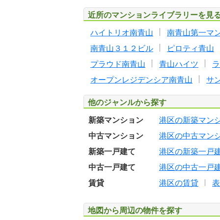
近所のマンションライブラリーを見
ハイトリオ南青山
南青山第一マ
南青山３１２ビル
ピロティ青山
プラウド南青山
青山ハイツ
ラ
オープンレジデンシア南青山
サ
他のジャンルから探す
新築マンション
港区の新築マン
中古マンション
港区の中古マン
新築一戸建て
港区の新築一戸
中古一戸建て
港区の中古一戸
賃貸
港区の賃貸
表
地図から周辺の物件を探す