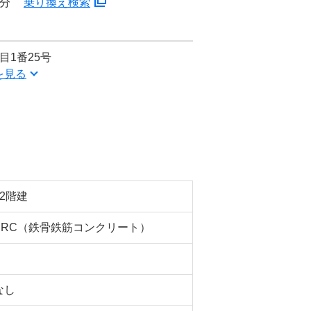
1分
乗り換え検索
目1番25号
を見る
12階建
SRC（鉄骨鉄筋コンクリート）
なし