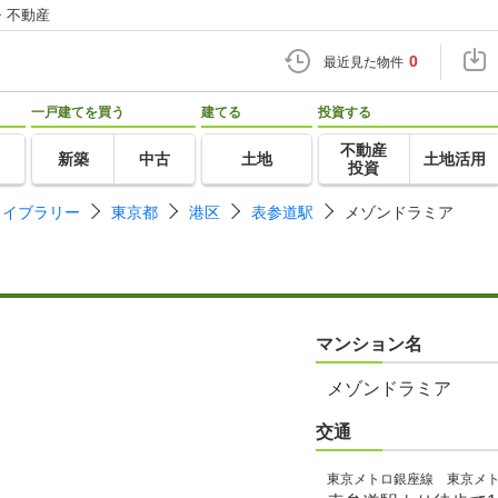
・不動産
0
最近見た物件
一戸建てを買う
建てる
投資する
不動産
新築
中古
土地
土地活用
投資
ライブラリー
東京都
港区
表参道駅
メゾンドラミア
マンション名
メゾンドラミア
交通
東京メトロ銀座線 東京メ