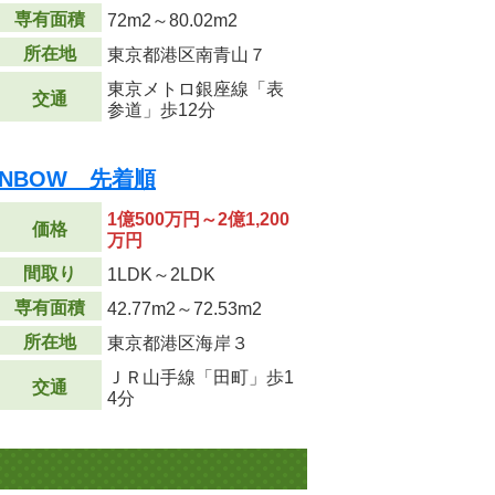
専有面積
72m
2
～80.02m
2
所在地
東京都港区南青山７
東京メトロ銀座線「表
交通
参道」歩12分
RAINBOW 先着順
1億500万円～2億1,200
価格
万円
間取り
1LDK～2LDK
専有面積
42.77m
2
～72.53m
2
所在地
東京都港区海岸３
ＪＲ山手線「田町」歩1
交通
4分