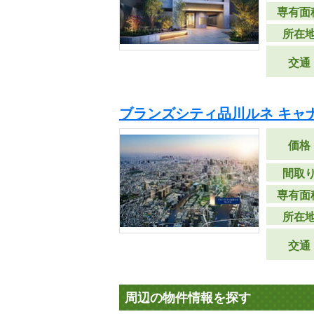
専有面
所在
交通
ブランズシティ品川ルネ キャ
価格
間取
専有面
所在
交通
周辺の物件情報を探す