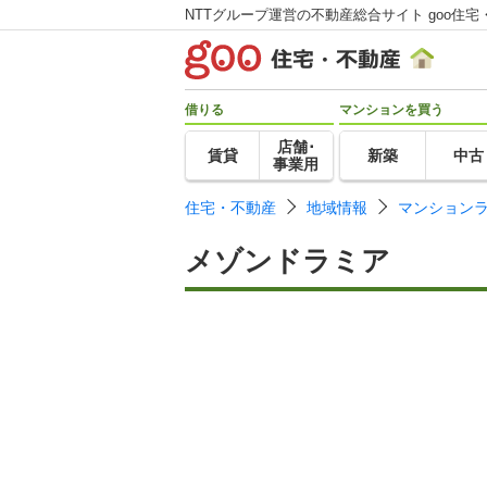
NTTグループ運営の不動産総合サイト goo住宅
借りる
マンションを買う
店舗･
賃貸
新築
中古
事業用
住宅・不動産
地域情報
マンション
メゾンドラミア