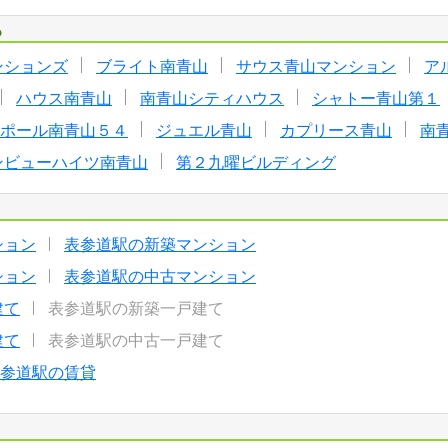
る
ンションズ
ブライト南青山
サウス青山マンション
ア
ハウス南青山
南青山シティハウス
シャトー青山第１
ポール南青山５４
ジュエル青山
カプリース青山
南
ンビューハイツ南青山
第２九曜ビルディング
ション
表参道駅の新築マンション
ション
表参道駅の中古マンション
建て
表参道駅の新築一戸建て
建て
表参道駅の中古一戸建て
参道駅の賃貸