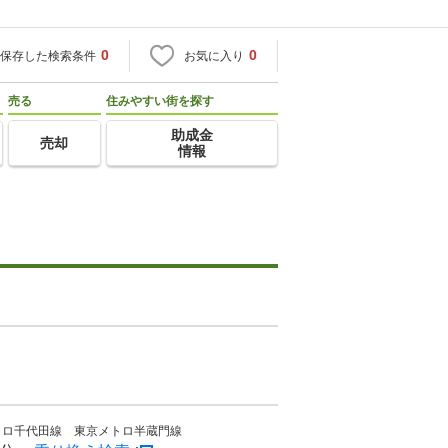
0
0
保存した検索条件
お気に入り
売る
住みやすい街を探す
助成金
売却
情報
トロ千代田線 東京メトロ半蔵門線