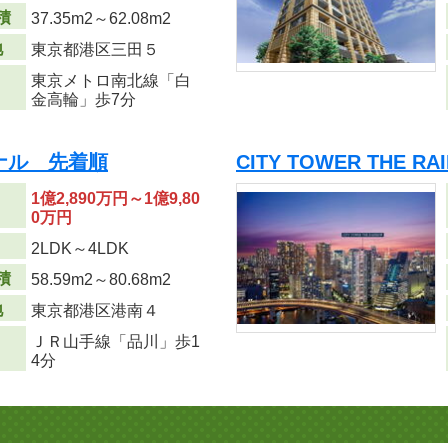
積
37.35m
2
～62.08m
2
地
東京都港区三田５
東京メトロ南北線「白
金高輪」歩7分
ナル 先着順
CITY TOWER THE 
1億2,890万円～1億9,80
0万円
り
2LDK～4LDK
積
58.59m
2
～80.68m
2
地
東京都港区港南４
ＪＲ山手線「品川」歩1
4分