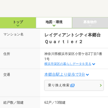
トップ
地図・環境
募集物件
マンション名
レイディアントシティ本郷台
Ｑｕａｒｔｉｅｒ２
住所
神奈川県横浜市栄区小菅ケ谷2丁目1番
1号
横浜市栄区の暮らしデータを見る
本郷台駅より徒歩で3分
交通
乗り換え検索
総戸数／階建
62戸／13階建