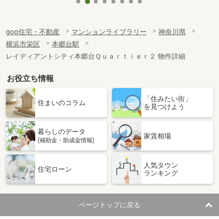
goo住宅・不動産
マンションライブラリー
神奈川県
横浜市栄区
本郷台駅
レイディアントシティ本郷台Ｑｕａｒｔｉｅｒ２ 物件詳細
お役立ち情報
「住みたい街」
住まいのコラム
を見つけよう
暮らしのデータ
家賃相場
(補助金・助成金情報)
人気タウン
住宅ローン
ランキング
ページトップに戻る