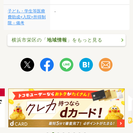
子ども・学生等医療
-
費助成<入院>所得制
限－備考
横浜市栄区の「
地域情報
」をもっと見る