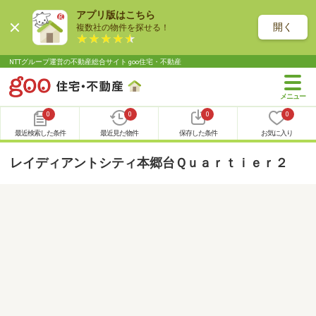
アプリ版はこちら
開く
複数社の物件を探せる！
NTTグループ運営の不動産総合サイト goo住宅・不動産
0
0
0
0
最近検索した条件
最近見た物件
保存した条件
お気に入り
レイディアントシティ本郷台Ｑｕａｒｔｉｅｒ２