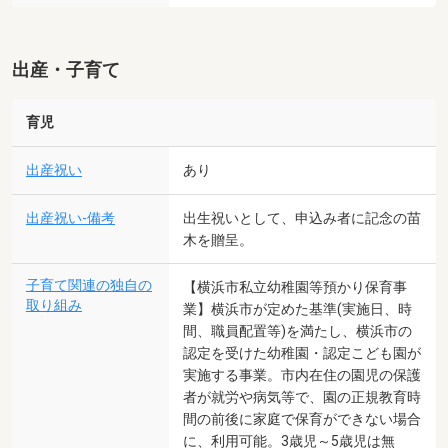
出産・子育て
育児
出産祝い
あり
出産祝い-備考
出生祝いとして、申込み者に記念の苗
木を贈呈。
子育て関連の独自の
【横浜市私立幼稚園等預かり保育事
取り組み
業】横浜市が定めた基準(実施日、時
間、職員配置等)を満たし、横浜市の
認定を受けた幼稚園・認定こども園が
実施する事業。市内在住の園児の保護
者が就労や病気等で、園の正規教育時
間の前後に家庭で保育ができない場合
に、利用可能。3歳児～5歳児は無