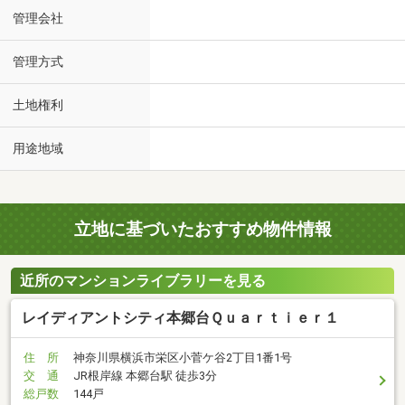
管理会社
管理方式
土地権利
用途地域
立地に基づいたおすすめ物件情報
近所のマンションライブラリーを見る
レイディアントシティ本郷台Ｑｕａｒｔｉｅｒ１
住 所
神奈川県横浜市栄区小菅ケ谷2丁目1番1号
交 通
JR根岸線 本郷台駅 徒歩3分
総戸数
144戸