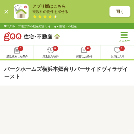
アプリ版はこちら
開く
複数社の物件を探せる！
NTTグループ運営の不動産総合サイト goo住宅・不動産
0
0
0
0
最近検索した条件
最近見た物件
保存した条件
お気に入り
パークホームズ横浜本郷台リバーサイドヴィラザイ
ースト