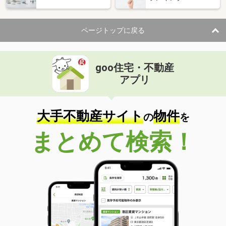
ページトップに戻る
goo住宅・不動産
アプリ
大手不動産サイト
物件
の
を
まとめて検索！