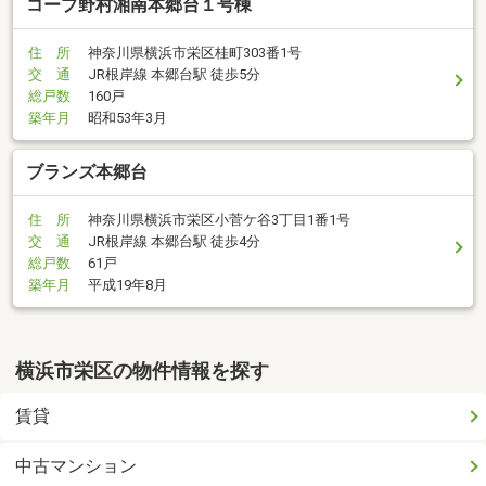
コープ野村湘南本郷台１号棟
住 所
神奈川県横浜市栄区桂町303番1号
交 通
JR根岸線 本郷台駅 徒歩5分
総戸数
160戸
築年月
昭和53年3月
ブランズ本郷台
住 所
神奈川県横浜市栄区小菅ケ谷3丁目1番1号
交 通
JR根岸線 本郷台駅 徒歩4分
総戸数
61戸
築年月
平成19年8月
横浜市栄区の物件情報を探す
賃貸
中古マンション