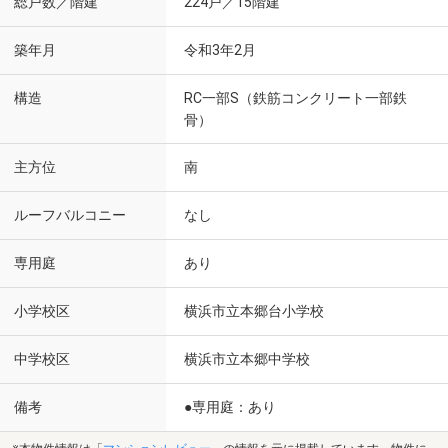
総戸数／階建
224戸／15階建
築年月
令和3年2月
構造
RC一部S（鉄筋コンクリート一部鉄
骨）
主方位
南
ルーフバルコニー
なし
専用庭
あり
小学校区
横浜市立本郷台小学校
中学校区
横浜市立本郷中学校
備考
●専用庭：あり