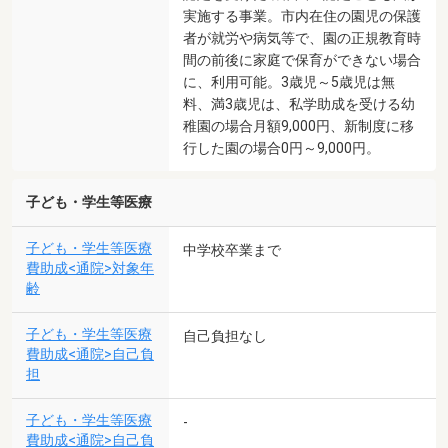
実施する事業。市内在住の園児の保護
者が就労や病気等で、園の正規教育時
間の前後に家庭で保育ができない場合
に、利用可能。3歳児～5歳児は無
料、満3歳児は、私学助成を受ける幼
稚園の場合月額9,000円、新制度に移
行した園の場合0円～9,000円。
子ども・学生等医療
子ども・学生等医療
中学校卒業まで
費助成<通院>対象年
齢
子ども・学生等医療
自己負担なし
費助成<通院>自己負
担
子ども・学生等医療
-
費助成<通院>自己負