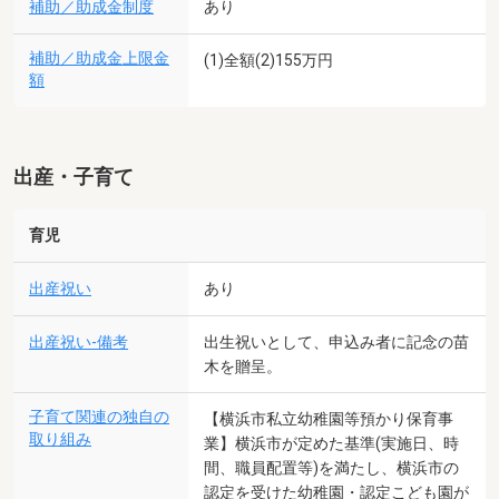
補助／助成金制度
あり
補助／助成金上限金
(1)全額(2)155万円
額
出産・子育て
育児
出産祝い
あり
出産祝い-備考
出生祝いとして、申込み者に記念の苗
木を贈呈。
子育て関連の独自の
【横浜市私立幼稚園等預かり保育事
取り組み
業】横浜市が定めた基準(実施日、時
間、職員配置等)を満たし、横浜市の
認定を受けた幼稚園・認定こども園が