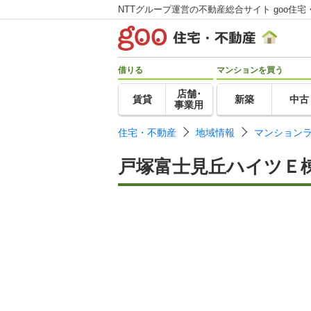
NTTグループ運営の不動産総合サイト goo住宅
借りる
マンションを買う
店舗･
賃貸
新築
中古
事業用
住宅・不動産
地域情報
マンション
戸塚富士見丘ハイツＥ