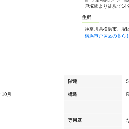
線 JR湘南新宿ライン 横
戸塚駅より徒歩で14
住所
神奈川県横浜市戸塚区
横浜市戸塚区の暮ら
階建
年10月
構造
専用庭