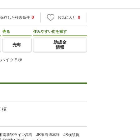
0
0
保存した検索条件
お気に入り
売る
住みやすい街を探す
助成金
売却
情報
丘ハイツＥ棟
Ｅ棟
R湘南新宿ライン高海 JR東海道本線 JR横須賀