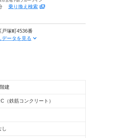
浜市営地下鉄ブルーライン
分
乗り換え検索
戸塚町4536番
しデータを見る
5階建
RC（鉄筋コンクリート）
なし