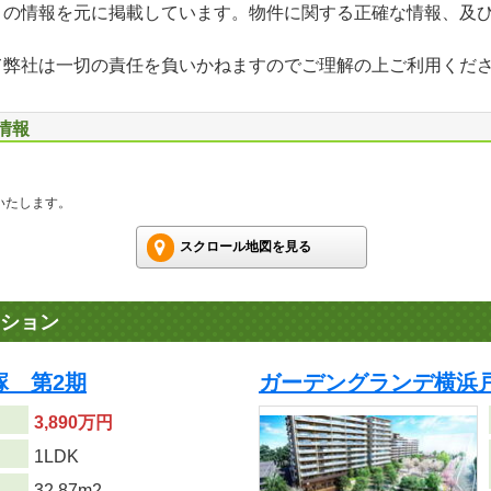
」の情報を元に掲載しています。物件に関する正確な情報、及
て弊社は一切の責任を負いかねますのでご理解の上ご利用くだ
情報
いたします。
スクロール地図を見る
ション
塚 第2期
ガーデングランデ横浜戸
3,890万円
り
1LDK
32.87m
2