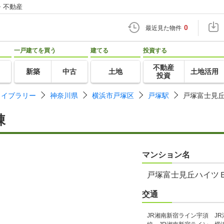
・不動産
0
最近見た物件
一戸建てを買う
建てる
投資する
不動産
新築
中古
土地
土地活用
投資
ライブラリー
神奈川県
横浜市戸塚区
戸塚駅
戸塚富士見
棟
マンション名
戸塚富士見丘ハイツ
交通
JR湘南新宿ライン宇須 J