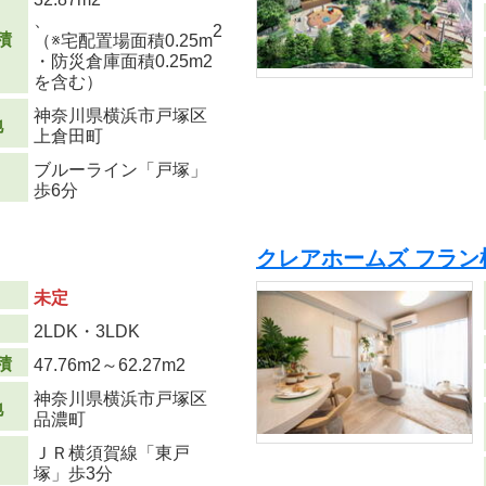
、
2
積
（※宅配置場面積0.25m
・防災倉庫面積0.25m
2
を含む）
神奈川県横浜市戸塚区
地
上倉田町
ブルーライン「戸塚」
歩6分
クレアホームズ フラン
未定
り
2LDK・3LDK
積
47.76m
2
～62.27m
2
神奈川県横浜市戸塚区
地
品濃町
ＪＲ横須賀線「東戸
塚」歩3分