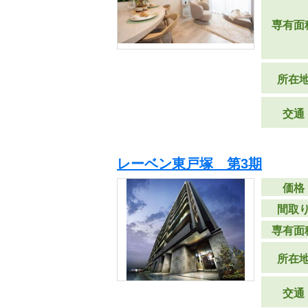
専有面
所在
交通
レーベン東戸塚 第3期
価格
間取
専有面
所在
交通