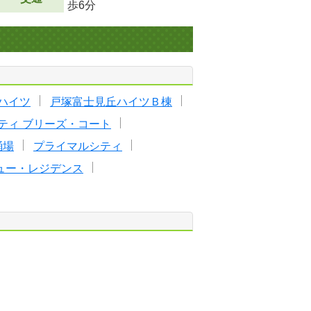
歩6分
ハイツ
戸塚富士見丘ハイツＢ棟
ティ ブリーズ・コート
踊場
プライマルシティ
ュー・レジデンス