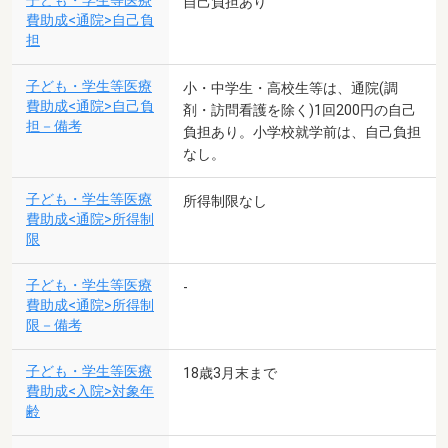
子ども・学生等医療
自己負担あり
費助成<通院>自己負
担
子ども・学生等医療
小・中学生・高校生等は、通院(調
費助成<通院>自己負
剤・訪問看護を除く)1回200円の自己
担－備考
負担あり。小学校就学前は、自己負担
なし。
子ども・学生等医療
所得制限なし
費助成<通院>所得制
限
子ども・学生等医療
-
費助成<通院>所得制
限－備考
子ども・学生等医療
18歳3月末まで
費助成<入院>対象年
齢