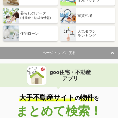
暮らしのデータ
家賃相場
(補助金・助成金情報)
人気タウン
住宅ローン
ランキング
ページトップに戻る
goo住宅・不動産
アプリ
大手不動産サイト
物件
の
を
まとめて検索！