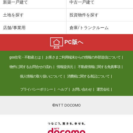
新築一戸建て
中古一戸建て
土地を探す
投資物件を探す
店舗/事業用
倉庫/トランクルーム
PC版へ
goo住宅・不動産とは
お客さまご利用端末からの情報の外部送信について
物件に関するお問合せの流れ
情報提供元
不動産情報に関する免責事項
個人情報の取り扱いについて
消費税に関する表記について
プライバシーポリシー
ヘルプ
お問い合わせ
運営会社
©NTT DOCOMO