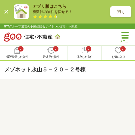
アプリ版はこちら
開く
複数社の物件を探せる！
NTTグループ運営の不動産総合サイト goo住宅・不動産
0
0
0
0
最近検索した条件
最近見た物件
保存した条件
お気に入り
メゾネット永山５－２０－２号棟