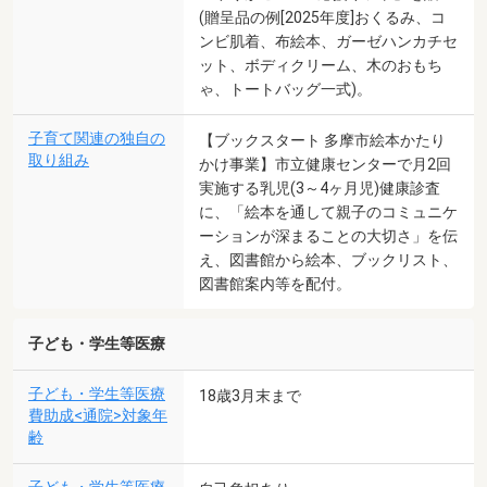
(贈呈品の例[2025年度]おくるみ、コ
ンビ肌着、布絵本、ガーゼハンカチセ
ット、ボディクリーム、木のおもち
ゃ、トートバッグ一式)。
子育て関連の独自の
【ブックスタート 多摩市絵本かたり
取り組み
かけ事業】市立健康センターで月2回
実施する乳児(3～4ヶ月児)健康診査
に、「絵本を通して親子のコミュニケ
ーションが深まることの大切さ」を伝
え、図書館から絵本、ブックリスト、
図書館案内等を配付。
子ども・学生等医療
子ども・学生等医療
18歳3月末まで
費助成<通院>対象年
齢