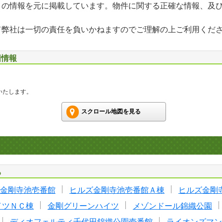
」の情報を元に掲載しています。物件に関する正確な情報、及
て弊社は一切の責任を負いかねますのでご理解の上ご利用くだ
図情報
いたします。
スクロール地図を見る
る
金剛寺池壱番館
ヒルズ金剛寺池壱番館Ａ棟
ヒルズ金剛
イツＮＣ棟
金剛グリーンハイツ
メゾンドール錦織公園
ディオフェルティ千代田錦織公園壱番館
ライオンズマン