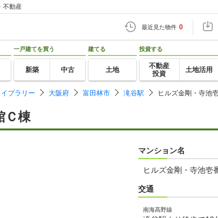
・不動産
0
最近見た物件
一戸建てを買う
建てる
投資する
不動産
新築
中古
土地
土地活用
投資
ライブラリー
大阪府
富田林市
滝谷駅
ヒルズ金剛・寺池
館Ｃ棟
マンション名
ヒルズ金剛・寺池壱
交通
南海高野線