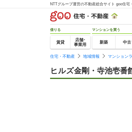
NTTグループ運営の不動産総合サイト goo住宅
借りる
マンションを買う
店舗･
賃貸
新築
中古
事業用
住宅・不動産
地域情報
マンション
ヒルズ金剛・寺池壱番