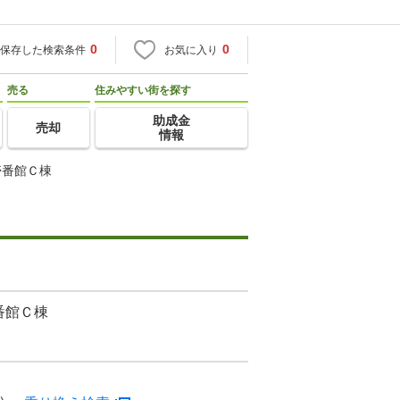
0
0
保存した検索条件
お気に入り
売る
住みやすい街を探す
助成金
売却
情報
壱番館Ｃ棟
番館Ｃ棟