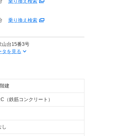
分
乗り換え検索
分
乗り換え検索
山台15番3号
ータを見る
3階建
RC（鉄筋コンクリート）
なし