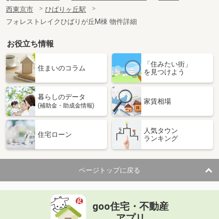
西東京市
ひばりヶ丘駅
フォレストレイクひばりが丘M棟 物件詳細
お役立ち情報
「住みたい街」
住まいのコラム
を見つけよう
暮らしのデータ
家賃相場
(補助金・助成金情報)
人気タウン
住宅ローン
ランキング
ページトップに戻る
goo住宅・不動産
アプリ