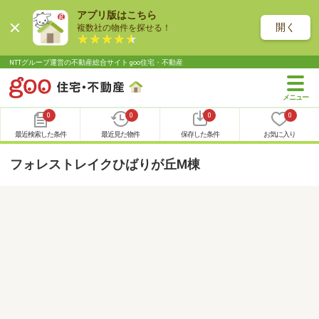
アプリ版はこちら
開く
複数社の物件を探せる！
NTTグループ運営の不動産総合サイト goo住宅・不動産
0
0
0
0
最近検索した条件
最近見た物件
保存した条件
お気に入り
フォレストレイクひばりが丘M棟