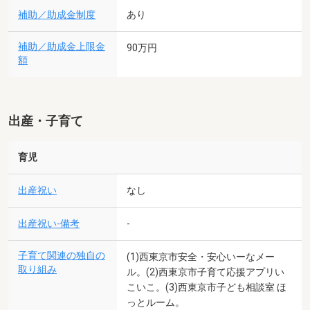
補助／助成金制度
あり
補助／助成金上限金
90万円
額
出産・子育て
育児
出産祝い
なし
出産祝い-備考
-
子育て関連の独自の
(1)西東京市安全・安心いーなメー
取り組み
ル。(2)西東京市子育て応援アプリい
こいこ。(3)西東京市子ども相談室 ほ
っとルーム。