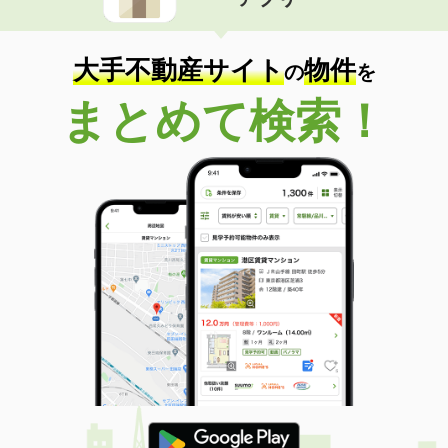
大手不動産サイト
物件
の
を
まとめて検索！