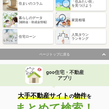
「住みたい街」
住まいのコラム
を見つけよう
暮らしのデータ
家賃相場
(補助金・助成金情報)
人気タウン
住宅ローン
ランキング
ページトップに戻る
goo住宅・不動産
アプリ
大手不動産サイト
物件
の
を
まとめて検索！