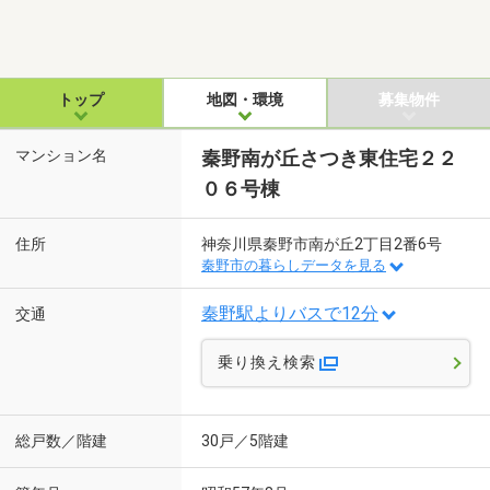
トップ
地図・環境
募集物件
マンション名
秦野南が丘さつき東住宅２２
０６号棟
住所
神奈川県秦野市南が丘2丁目2番6号
秦野市の暮らしデータを見る
秦野駅よりバスで12分
交通
乗り換え検索
総戸数／階建
30戸／5階建