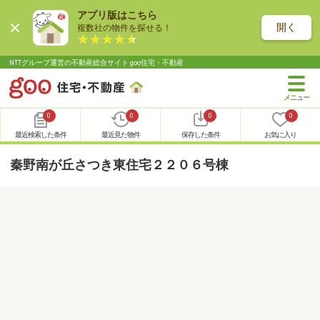
アプリ版はこちら
開く
複数社の物件を探せる！
NTTグループ運営の不動産総合サイト goo住宅・不動産
0
0
0
0
最近検索した条件
最近見た物件
保存した条件
お気に入り
秦野南が丘さつき東住宅２２０６号棟