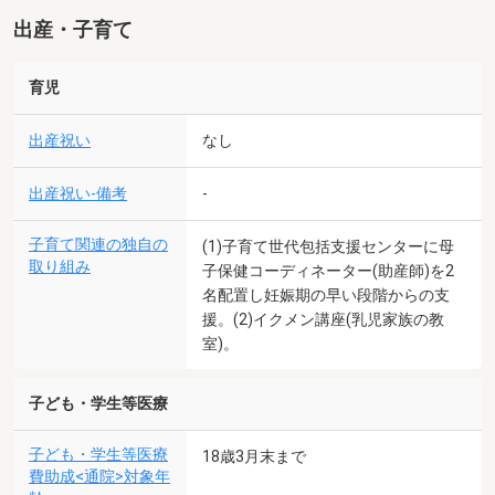
出産・子育て
育児
出産祝い
なし
出産祝い-備考
-
子育て関連の独自の
(1)子育て世代包括支援センターに母
取り組み
子保健コーディネーター(助産師)を2
名配置し妊娠期の早い段階からの支
援。(2)イクメン講座(乳児家族の教
室)。
子ども・学生等医療
子ども・学生等医療
18歳3月末まで
費助成<通院>対象年