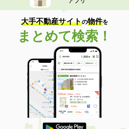
アプリ
大手不動産サイト
物件
の
を
まとめて検索！