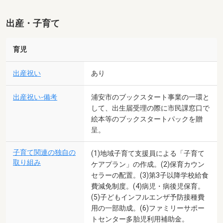
出産・子育て
育児
出産祝い
あり
出産祝い-備考
浦安市のブックスタート事業の一環と
して、出生届受理の際に市民課窓口で
絵本等のブックスタートパックを贈
呈。
子育て関連の独自の
(1)地域子育て支援員による「子育て
取り組み
ケアプラン」の作成。(2)保育カウン
セラーの配置。(3)第3子以降学校給食
費減免制度。(4)病児・病後児保育。
(5)子どもインフルエンザ予防接種費
用の一部助成。(6)ファミリーサポー
トセンター多胎児利用補助金。