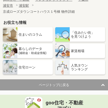
浦安市
浦安駅
京成ローズタウンコートハウス１号棟 物件詳細
お役立ち情報
「住みたい街」
住まいのコラム
を見つけよう
暮らしのデータ
家賃相場
(補助金・助成金情報)
人気タウン
住宅ローン
ランキング
ページトップに戻る
goo住宅・不動産