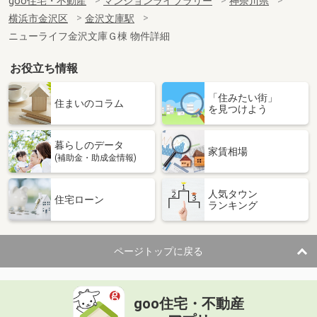
goo住宅・不動産
マンションライブラリー
神奈川県
横浜市金沢区
金沢文庫駅
ニューライフ金沢文庫Ｇ棟 物件詳細
お役立ち情報
「住みたい街」
住まいのコラム
を見つけよう
暮らしのデータ
家賃相場
(補助金・助成金情報)
人気タウン
住宅ローン
ランキング
ページトップに戻る
goo住宅・不動産