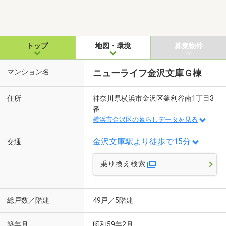
トップ
地図・環境
募集物件
マンション名
ニューライフ金沢文庫Ｇ棟
住所
神奈川県横浜市金沢区釜利谷南1丁目3
番
横浜市金沢区の暮らしデータを見る
金沢文庫駅より徒歩で15分
交通
乗り換え検索
総戸数／階建
49戸／5階建
築年月
昭和59年2月