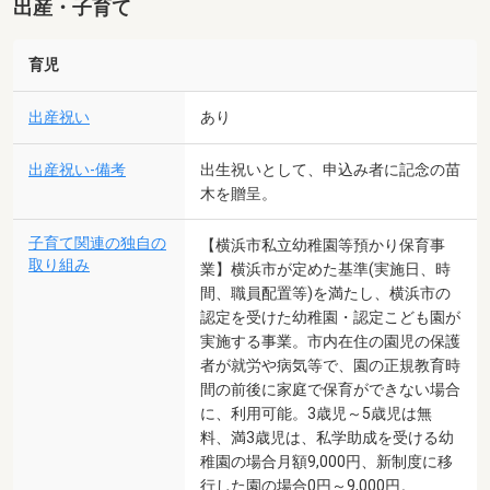
出産・子育て
育児
出産祝い
あり
出産祝い-備考
出生祝いとして、申込み者に記念の苗
木を贈呈。
子育て関連の独自の
【横浜市私立幼稚園等預かり保育事
取り組み
業】横浜市が定めた基準(実施日、時
間、職員配置等)を満たし、横浜市の
認定を受けた幼稚園・認定こども園が
実施する事業。市内在住の園児の保護
者が就労や病気等で、園の正規教育時
間の前後に家庭で保育ができない場合
に、利用可能。3歳児～5歳児は無
料、満3歳児は、私学助成を受ける幼
稚園の場合月額9,000円、新制度に移
行した園の場合0円～9,000円。