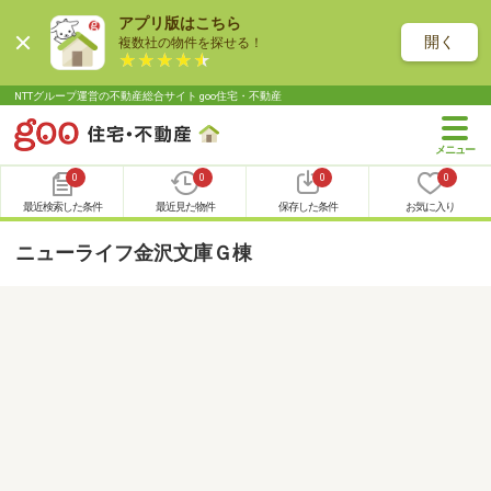
アプリ版はこちら
開く
複数社の物件を探せる！
NTTグループ運営の不動産総合サイト goo住宅・不動産
0
0
0
0
最近検索した条件
最近見た物件
保存した条件
お気に入り
ニューライフ金沢文庫Ｇ棟