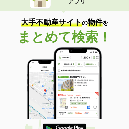
アプリ
大手不動産サイト
物件
の
を
まとめて検索！