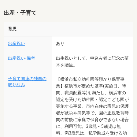
出産・子育て
育児
出産祝い
あり
出産祝い-備考
出生祝いとして、申込み者に記念の苗
木を贈呈。
子育て関連の独自の
【横浜市私立幼稚園等預かり保育事
取り組み
業】横浜市が定めた基準(実施日、時
間、職員配置等)を満たし、横浜市の
認定を受けた幼稚園・認定こども園が
実施する事業。市内在住の園児の保護
者が就労や病気等で、園の正規教育時
間の前後に家庭で保育ができない場合
に、利用可能。3歳児～5歳児は無
料、満3歳児は、私学助成を受ける幼