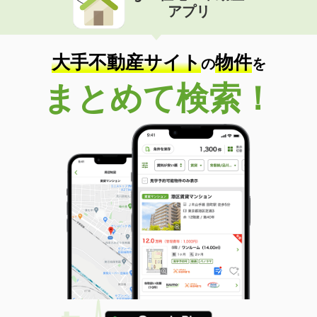
アプリ
大手不動産サイト
物件
の
を
まとめて検索！