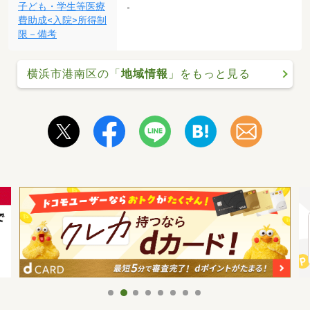
子ども・学生等医療
-
費助成<入院>所得制
限－備考
横浜市港南区の「
地域情報
」をもっと見る