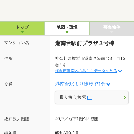
トップ
地図・環境
募集物件
マンション名
港南台駅前プラザ３号棟
住所
神奈川県横浜市港南区港南台3丁目15
番3号
横浜市港南区の暮らしデータを見る
港南台駅より徒歩で1分
交通
乗り換え検索
総戸数／階建
40戸／地下1階付5階建
築年月
昭和60年3月