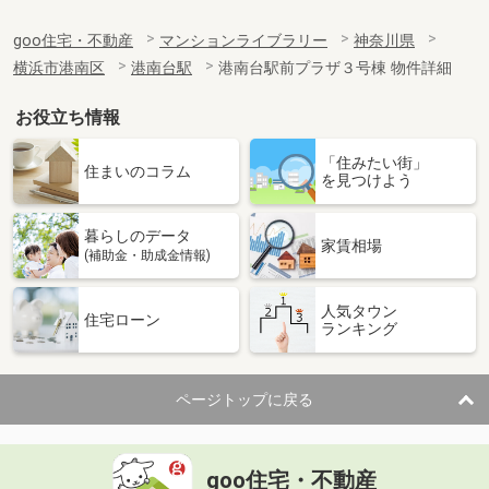
goo住宅・不動産
マンションライブラリー
神奈川県
横浜市港南区
港南台駅
港南台駅前プラザ３号棟 物件詳細
お役立ち情報
「住みたい街」
住まいのコラム
を見つけよう
暮らしのデータ
家賃相場
(補助金・助成金情報)
人気タウン
住宅ローン
ランキング
ページトップに戻る
goo住宅・不動産