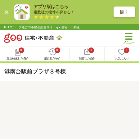
アプリ版はこちら
開く
複数社の物件を探せる！
NTTグループ運営の不動産総合サイト goo住宅・不動産
0
0
0
0
最近検索した条件
最近見た物件
保存した条件
お気に入り
港南台駅前プラザ３号棟