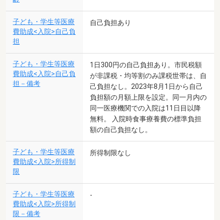
子ども・学生等医療
自己負担あり
費助成<入院>自己負
担
子ども・学生等医療
1日300円の自己負担あり。市民税額
費助成<入院>自己負
が非課税・均等割のみ課税世帯は、自
担－備考
己負担なし。2023年8月1日から自己
負担額の月額上限を設定。同一月内の
同一医療機関での入院は11日目以降
無料。 入院時食事療養費の標準負担
額の自己負担なし。
子ども・学生等医療
所得制限なし
費助成<入院>所得制
限
子ども・学生等医療
-
費助成<入院>所得制
限－備考