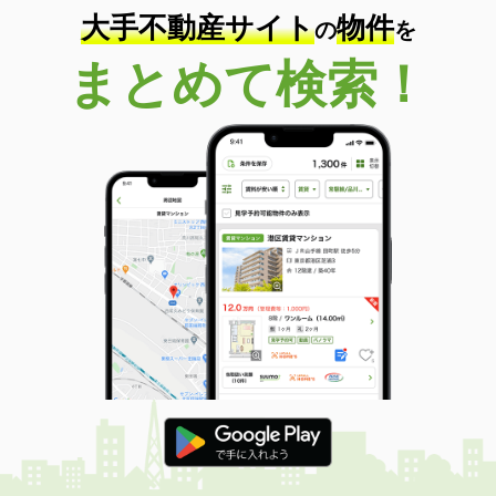
大手不動産サイト
物件
の
を
まとめて検索！