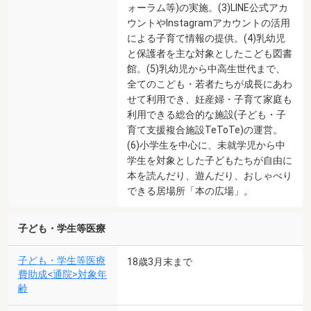
ォーラム等)の実施。(3)LINE公式アカ
ウントやInstagramアカウントの活用
による子育て情報の提供。(4)乳幼児
と保護者を主な対象としたこども図書
館。(5)乳幼児から中高生世代まで、
全てのこども・若者たちが成長にあわ
せて利用でき、妊産婦・子育て家庭も
利用できる総合的な施設(子ども・子
育て支援複合施設TeToTe)の運営。
(6)小学生を中心に、未就学児から中
学生を対象とした子どもたちが自由に
本を読んだり、遊んだり、おしゃべり
できる居場所「本の広場」。
子ども・学生等医療
子ども・学生等医療
18歳3月末まで
費助成<通院>対象年
齢