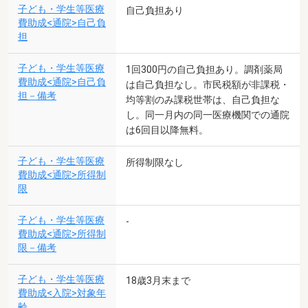
子ども・学生等医療
自己負担あり
費助成<通院>自己負
担
子ども・学生等医療
1回300円の自己負担あり。調剤薬局
費助成<通院>自己負
は自己負担なし。市民税額が非課税・
担－備考
均等割のみ課税世帯は、自己負担な
し。同一月内の同一医療機関での通院
は6回目以降無料。
子ども・学生等医療
所得制限なし
費助成<通院>所得制
限
子ども・学生等医療
-
費助成<通院>所得制
限－備考
子ども・学生等医療
18歳3月末まで
費助成<入院>対象年
齢