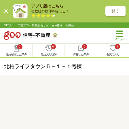
アプリ版はこちら
開く
複数社の物件を探せる！
NTTグループ運営の不動産総合サイト goo住宅・不動産
0
0
0
0
最近検索した条件
最近見た物件
保存した条件
お気に入り
北柏ライフタウン５－１－１号棟