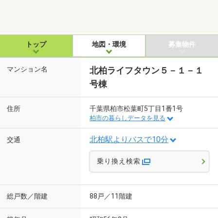
トップ
地図・環境
募集物件
マンション名
北柏ライフタウン５－１－１
号棟
住所
千葉県柏市松葉町5丁目1番1号
柏市の暮らしデータを見る
北柏駅よりバスで10分
交通
乗り換え検索
総戸数／階建
88戸／11階建