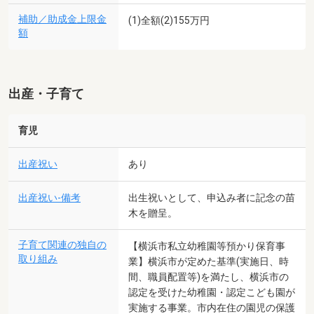
補助／助成金上限金
(1)全額(2)155万円
額
出産・子育て
育児
出産祝い
あり
出産祝い-備考
出生祝いとして、申込み者に記念の苗
木を贈呈。
子育て関連の独自の
【横浜市私立幼稚園等預かり保育事
取り組み
業】横浜市が定めた基準(実施日、時
間、職員配置等)を満たし、横浜市の
認定を受けた幼稚園・認定こども園が
実施する事業。市内在住の園児の保護