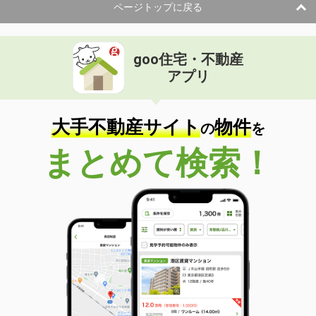
ページトップに戻る
goo住宅・不動産
アプリ
大手不動産サイト
物件
の
を
まとめて検索！