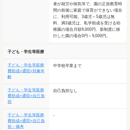
者が就労や病気等で、園の正規教育時
間の前後に家庭で保育ができない場合
に、利用可能。3歳児～5歳児は無
料、満3歳児は、私学助成を受ける幼
稚園の場合月額9,000円、新制度に移
行した園の場合0円～9,000円。
子ども・学生等医療
子ども・学生等医療
中学校卒業まで
費助成<通院>対象年
齢
子ども・学生等医療
自己負担なし
費助成<通院>自己負
担
子ども・学生等医療
-
費助成<通院>自己負
担－備考