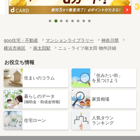
goo住宅・不動産
マンションライブラリー
神奈川県
横浜市南区
南太田駅
ニュ－ライフ南太田 物件詳細
お役立ち情報
「住みたい街」
住まいのコラム
を見つけよう
暮らしのデータ
家賃相場
(補助金・助成金情報)
人気タウン
住宅ローン
ランキング