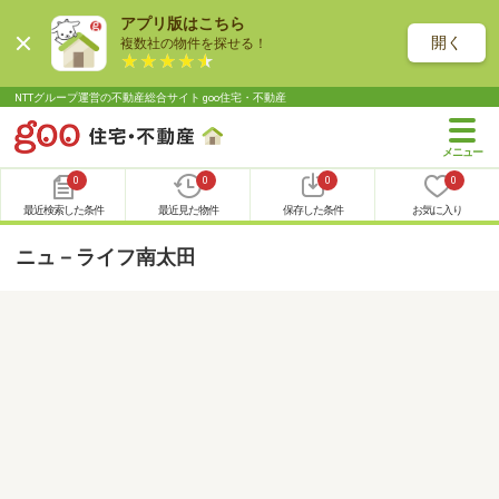
アプリ版はこちら
開く
複数社の物件を探せる！
NTTグループ運営の不動産総合サイト goo住宅・不動産
0
0
0
0
最近検索した条件
最近見た物件
保存した条件
お気に入り
ニュ－ライフ南太田