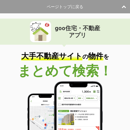
ページトップに戻る
goo住宅・不動産
アプリ
大手不動産サイト
物件
の
を
まとめて検索！