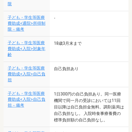
限
子ども・学生等医療
-
費助成<通院>所得制
限－備考
子ども・学生等医療
18歳3月末まで
費助成<入院>対象年
齢
子ども・学生等医療
自己負担あり
費助成<入院>自己負
担
子ども・学生等医療
1日300円の自己負担あり。同一医療
費助成<入院>自己負
機関で同一月の受診においては11回
担－備考
目以降は自己負担金無料。調剤薬局は
自己負担なし。 入院時食事療養費の
標準負担額の自己負担なし。