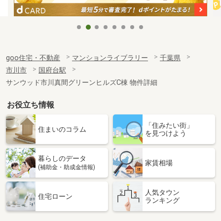
goo住宅・不動産
マンションライブラリー
千葉県
市川市
国府台駅
サンウッド市川真間グリーンヒルズC棟 物件詳細
お役立ち情報
「住みたい街」
住まいのコラム
を見つけよう
暮らしのデータ
家賃相場
(補助金・助成金情報)
人気タウン
住宅ローン
ランキング