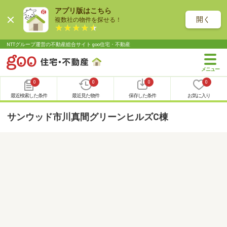
アプリ版はこちら
開く
複数社の物件を探せる！
NTTグループ運営の不動産総合サイト goo住宅・不動産
0
0
0
0
最近検索した条件
最近見た物件
保存した条件
お気に入り
サンウッド市川真間グリーンヒルズC棟