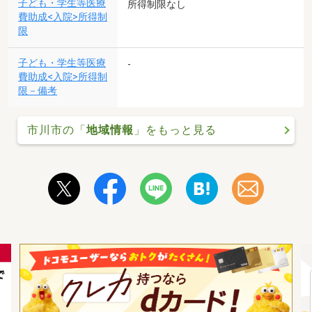
子ども・学生等医療
所得制限なし
費助成<入院>所得制
限
子ども・学生等医療
-
費助成<入院>所得制
限－備考
市川市の「
地域情報
」をもっと見る