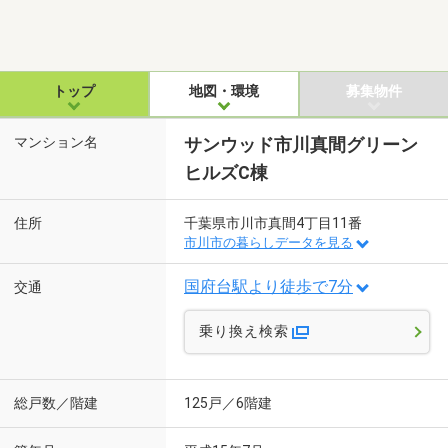
トップ
地図・環境
募集物件
マンション名
サンウッド市川真間グリーン
ヒルズC棟
住所
千葉県市川市真間4丁目11番
市川市の暮らしデータを見る
国府台駅より徒歩で7分
交通
乗り換え検索
総戸数／階建
125戸／6階建