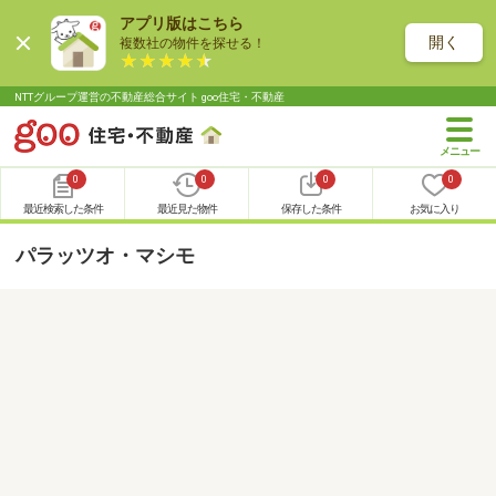
アプリ版はこちら
開く
複数社の物件を探せる！
NTTグループ運営の不動産総合サイト goo住宅・不動産
0
0
0
0
最近検索した条件
最近見た物件
保存した条件
お気に入り
パラッツオ・マシモ