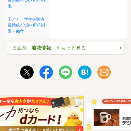
費助成<入院>所得制
限
子ども・学生等医療
-
費助成<入院>所得制
限－備考
北区の「
地域情報
」をもっと見る