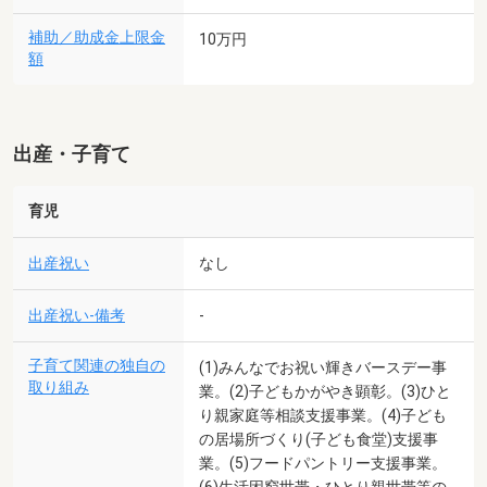
補助／助成金上限金
10万円
額
出産・子育て
育児
出産祝い
なし
出産祝い-備考
-
子育て関連の独自の
(1)みんなでお祝い輝きバースデー事
取り組み
業。(2)子どもかがやき顕彰。(3)ひと
り親家庭等相談支援事業。(4)子ども
の居場所づくり(子ども食堂)支援事
業。(5)フードパントリー支援事業。
(6)生活困窮世帯・ひとり親世帯等の