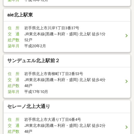
aie北上駅東
住 所
岩手県北上市川岸1丁目3番37号
交 通
JR東北本線(黒磯～利府・盛岡) 北上駅 徒歩1分
総戸数
52戸
築年月
平成20年2月
サンデュエル北上駅前２
住 所
岩手県北上市青柳町1丁目2番53号
交 通
JR東北本線(黒磯～利府・盛岡) 北上駅 徒歩4分
総戸数
48戸
築年月
平成17年10月
セレーノ北上大通り
住 所
岩手県北上市大通り1丁目6番4号
交 通
JR東北本線(黒磯～利府・盛岡) 北上駅 徒歩2分
総戸数
48戸