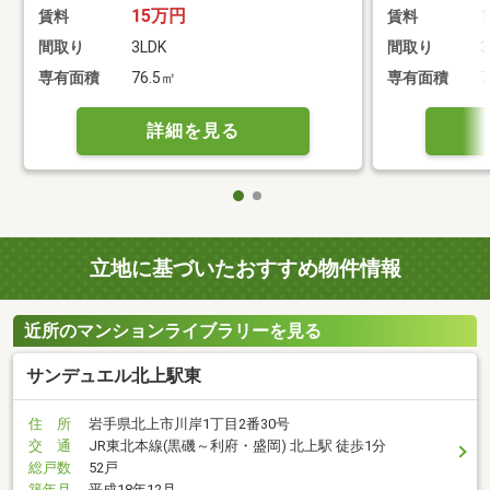
15万円
賃料
賃料
間取り
3LDK
間取り
3
専有面積
76.5㎡
専有面積
7
詳細を見る
立地に基づいたおすすめ物件情報
近所のマンションライブラリーを見る
サンデュエル北上駅東
住 所
岩手県北上市川岸1丁目2番30号
交 通
JR東北本線(黒磯～利府・盛岡) 北上駅 徒歩1分
総戸数
52戸
築年月
平成18年12月