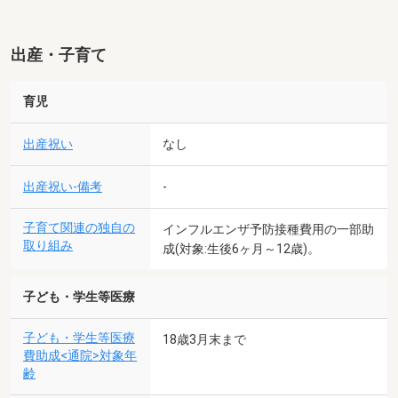
出産・子育て
育児
出産祝い
なし
出産祝い-備考
-
子育て関連の独自の
インフルエンザ予防接種費用の一部助
取り組み
成(対象:生後6ヶ月～12歳)。
子ども・学生等医療
子ども・学生等医療
18歳3月末まで
費助成<通院>対象年
齢