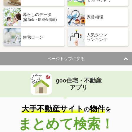
暮らしのデータ
家賃相場
(補助金・助成金情報)
人気タウン
住宅ローン
ランキング
ページトップに戻る
goo住宅・不動産
アプリ
大手不動産サイト
物件
の
を
まとめて検索！