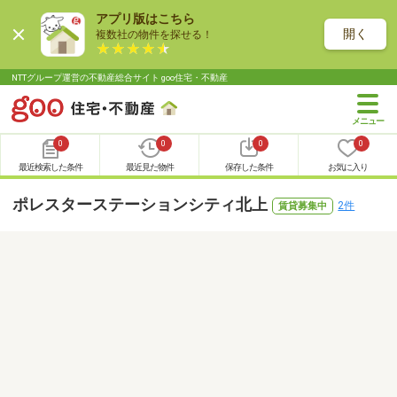
アプリ版はこちら
開く
複数社の物件を探せる！
NTTグループ運営の不動産総合サイト goo住宅・不動産
0
0
0
0
最近検索した条件
最近見た物件
保存した条件
お気に入り
ポレスターステーションシティ北上
2件
賃貸募集中