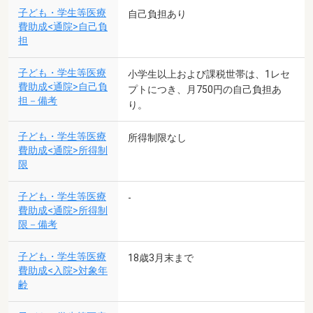
子ども・学生等医療
自己負担あり
費助成<通院>自己負
担
子ども・学生等医療
小学生以上および課税世帯は、1レセ
費助成<通院>自己負
プトにつき、月750円の自己負担あ
担－備考
り。
子ども・学生等医療
所得制限なし
費助成<通院>所得制
限
子ども・学生等医療
-
費助成<通院>所得制
限－備考
子ども・学生等医療
18歳3月末まで
費助成<入院>対象年
齢