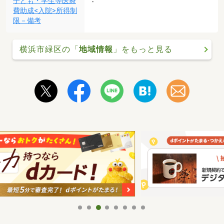
子ども・学生等医療
-
費助成<入院>所得制
限－備考
横浜市緑区の「
地域情報
」をもっと見る