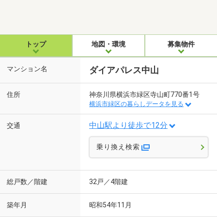
トップ
地図・環境
募集物件
マンション名
ダイアパレス中山
住所
神奈川県横浜市緑区寺山町770番1号
横浜市緑区の暮らしデータを見る
中山駅より徒歩で12分
交通
乗り換え検索
総戸数／階建
32戸／4階建
築年月
昭和54年11月