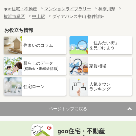
goo住宅・不動産
マンションライブラリー
神奈川県
横浜市緑区
中山駅
ダイアパレス中山 物件詳細
お役立ち情報
「住みたい街」
住まいのコラム
を見つけよう
暮らしのデータ
家賃相場
(補助金・助成金情報)
人気タウン
住宅ローン
ランキング
ページトップに戻る
goo住宅・不動産