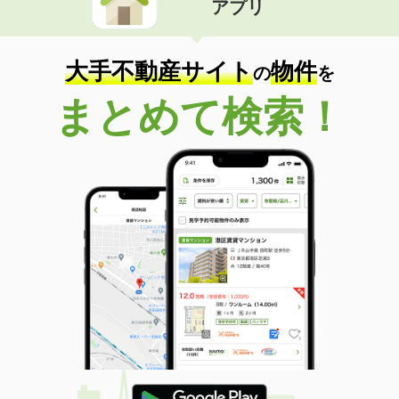
アプリ
大手不動産サイト
物件
の
を
まとめて検索！