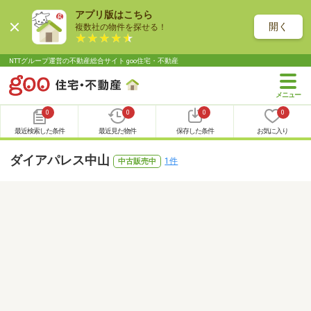
アプリ版はこちら
開く
複数社の物件を探せる！
NTTグループ運営の不動産総合サイト goo住宅・不動産
0
0
0
0
最近検索した条件
最近見た物件
保存した条件
お気に入り
ダイアパレス中山
1件
中古販売中