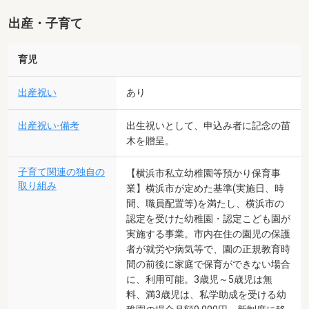
出産・子育て
育児
出産祝い
あり
出産祝い-備考
出生祝いとして、申込み者に記念の苗
木を贈呈。
子育て関連の独自の
【横浜市私立幼稚園等預かり保育事
取り組み
業】横浜市が定めた基準(実施日、時
間、職員配置等)を満たし、横浜市の
認定を受けた幼稚園・認定こども園が
実施する事業。市内在住の園児の保護
者が就労や病気等で、園の正規教育時
間の前後に家庭で保育ができない場合
に、利用可能。3歳児～5歳児は無
料、満3歳児は、私学助成を受ける幼