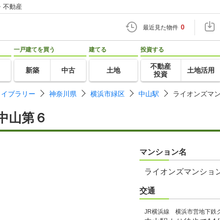
・不動産
0
最近見た物件
一戸建てを買う
建てる
投資する
不動産
新築
中古
土地
土地活用
投資
ライブラリー
神奈川県
横浜市緑区
中山駅
ライオンズマ
中山第６
マンション名
ライオンズマンショ
交通
JR横浜線 横浜市営地下鉄