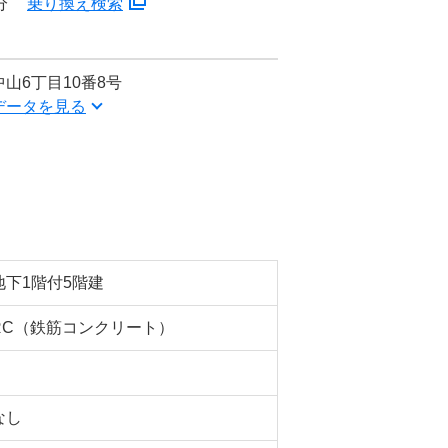
分
乗り換え検索
山6丁目10番8号
データを見る
地下1階付5階建
RC（鉄筋コンクリート）
なし