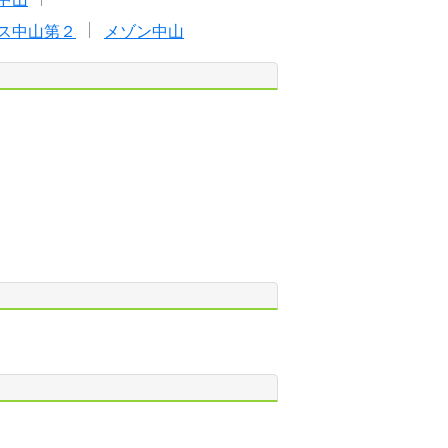
ス中山第２
メゾン中山