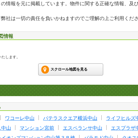
」の情報を元に掲載しています。物件に関する正確な情報、及
て弊社は一切の責任を負いかねますのでご理解の上ご利用くだ
地図情報
いたします。
スクロール地図を見る
る
ワコーレ中山
パテラスクエア横浜中山
ライフヒルズ
ス中山
マンション宮前
エスペランサ中山
エスプラザ
ライオンズマンション中山第３Ｂ棟
パラモド中山
クオス