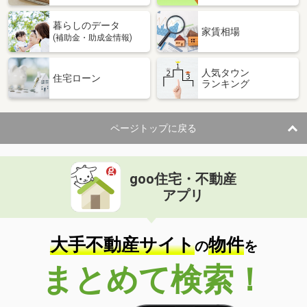
暮らしのデータ
家賃相場
(補助金・助成金情報)
人気タウン
住宅ローン
ランキング
ページトップに戻る
goo住宅・不動産
アプリ
大手不動産サイト
物件
の
を
まとめて検索！