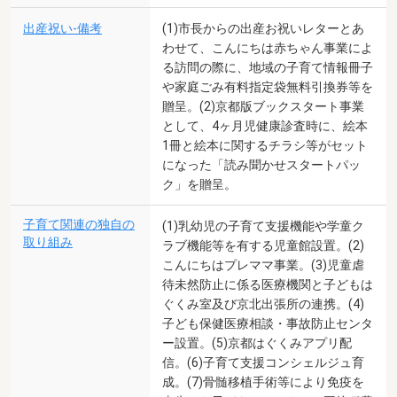
出産祝い-備考
(1)市長からの出産お祝いレターとあ
わせて、こんにちは赤ちゃん事業によ
る訪問の際に、地域の子育て情報冊子
や家庭ごみ有料指定袋無料引換券等を
贈呈。(2)京都版ブックスタート事業
として、4ヶ月児健康診査時に、絵本
1冊と絵本に関するチラシ等がセット
になった「読み聞かせスタートパッ
ク」を贈呈。
子育て関連の独自の
(1)乳幼児の子育て支援機能や学童ク
取り組み
ラブ機能等を有する児童館設置。(2)
こんにちはプレママ事業。(3)児童虐
待未然防止に係る医療機関と子どもは
ぐくみ室及び京北出張所の連携。(4)
子ども保健医療相談・事故防止センタ
ー設置。(5)京都はぐくみアプリ配
信。(6)子育て支援コンシェルジュ育
成。(7)骨髄移植手術等により免疫を