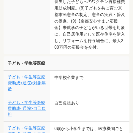
喪失した子どもへのワクチン再接種費
用助成制度。(8)子どもを共に育む京
都市民憲章の制定、憲章の実践・普及
の促進。(9)【京都安心すまい応援
金】未就学の子どもがいる世帯を対象
に、自己居住用として既存住宅を購入
し、リフォームを行う場合に、最大2
00万円の応援金を交付。
子ども・学生等医療
子ども・学生等医療
中学校卒業まで
費助成<通院>対象年
齢
子ども・学生等医療
自己負担あり
費助成<通院>自己負
担
子ども・学生等医療
0歳から小学生までは、医療機関ごと