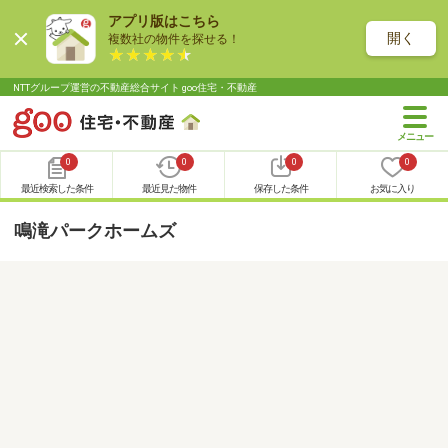
アプリ版はこちら
開く
複数社の物件を探せる！
NTTグループ運営の不動産総合サイト goo住宅・不動産
0
0
0
0
最近検索した条件
最近見た物件
保存した条件
お気に入り
鳴滝パークホームズ