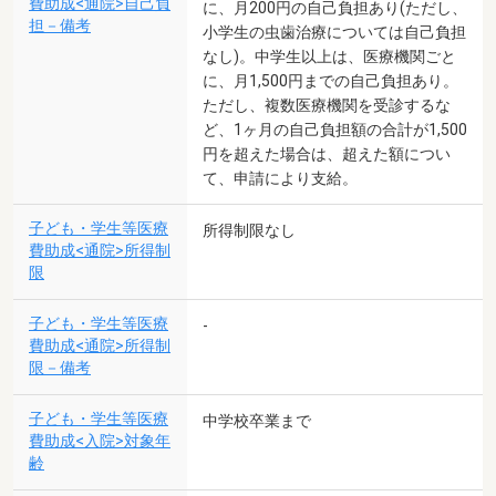
費助成<通院>自己負
に、月200円の自己負担あり(ただし、
担－備考
小学生の虫歯治療については自己負担
なし)。中学生以上は、医療機関ごと
に、月1,500円までの自己負担あり。
ただし、複数医療機関を受診するな
ど、1ヶ月の自己負担額の合計が1,500
円を超えた場合は、超えた額につい
て、申請により支給。
子ども・学生等医療
所得制限なし
費助成<通院>所得制
限
子ども・学生等医療
-
費助成<通院>所得制
限－備考
子ども・学生等医療
中学校卒業まで
費助成<入院>対象年
齢