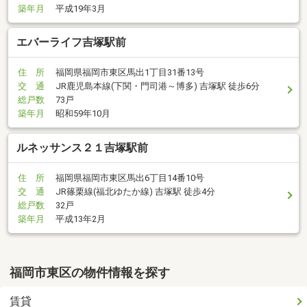
築年月
平成19年3月
エバーライフ吉塚駅前
住 所
福岡県福岡市東区馬出1丁目31番13号
交 通
JR鹿児島本線(下関・門司港～博多) 吉塚駅 徒歩6分
総戸数
73戸
築年月
昭和59年10月
ルネッサンス２１吉塚駅前
住 所
福岡県福岡市東区馬出6丁目14番10号
交 通
JR篠栗線(福北ゆたか線) 吉塚駅 徒歩4分
総戸数
32戸
築年月
平成13年2月
福岡市東区の物件情報を探す
賃貸