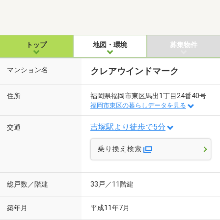
トップ
地図・環境
募集物件
マンション名
クレアウインドマーク
住所
福岡県福岡市東区馬出1丁目24番40号
福岡市東区の暮らしデータを見る
吉塚駅より徒歩で5分
交通
乗り換え検索
総戸数／階建
33戸／11階建
築年月
平成11年7月