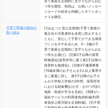
育て家庭を定期的に見守りながらおむ
つ等を贈呈。初回は、お祝いメッセー
ジカードや絵本も同梱したギフトボッ
クスを贈呈。
子育て関連の独自の
(1)おむつと安心定期便(子育て家庭の
取り組み
孤立化や児童虐待を未然に防止すると
ともに、安心して子育てができる環境
づくりをすすめるため、0～2歳の子
育て家庭を定期的に見守りながらおむ
つ等をお届け)。(2)第2子以降の保育
料無償化(保育所等に通う第2子以降の
保育料を無償化)。(3)第3子優遇事業
(18歳未満のお子さんを3人以上養育す
るご家庭に対し、第3子以降のお子さ
んが小学校入学前の3年間、保育所等
における副食費[おかず・おやつ代]の
免除・助成や手当を支給)。(4)障がい
福祉サービスの利用者負担軽減(利用
者負担上限月額を全員軽減)。(5)子育
て世帯住替え助成事業(中古住宅購入