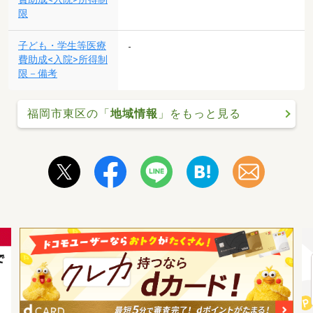
限
子ども・学生等医療
-
費助成<入院>所得制
限－備考
福岡市東区の「
地域情報
」をもっと見る