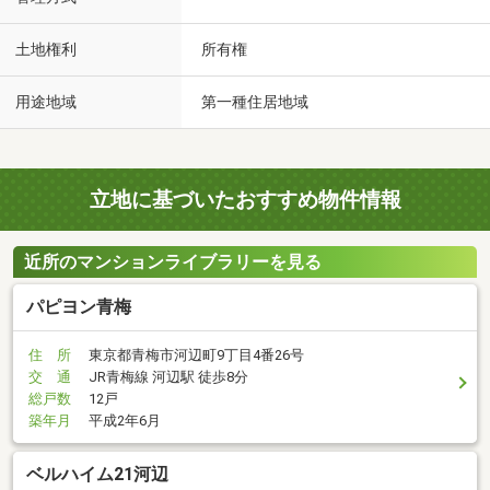
土地権利
所有権
用途地域
第一種住居地域
立地に基づいたおすすめ物件情報
近所のマンションライブラリーを見る
パピヨン青梅
住 所
東京都青梅市河辺町9丁目4番26号
交 通
JR青梅線 河辺駅 徒歩8分
総戸数
12戸
築年月
平成2年6月
ベルハイム21河辺