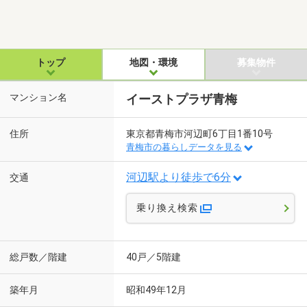
トップ
地図・環境
募集物件
マンション名
イーストプラザ青梅
住所
東京都青梅市河辺町6丁目1番10号
青梅市の暮らしデータを見る
河辺駅より徒歩で6分
交通
乗り換え検索
総戸数／階建
40戸／5階建
築年月
昭和49年12月