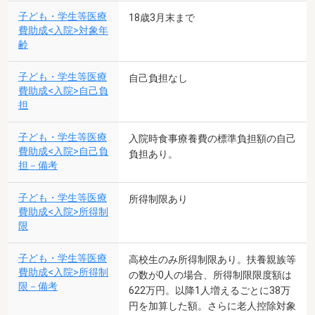
子ども・学生等医療
18歳3月末まで
費助成<入院>対象年
齢
子ども・学生等医療
自己負担なし
費助成<入院>自己負
担
子ども・学生等医療
入院時食事療養費の標準負担額の自己
費助成<入院>自己負
負担あり。
担－備考
子ども・学生等医療
所得制限あり
費助成<入院>所得制
限
子ども・学生等医療
高校生のみ所得制限あり。扶養親族等
費助成<入院>所得制
の数が0人の場合、所得制限限度額は
限－備考
622万円。以降1人増えるごとに38万
円を加算した額。さらに老人控除対象