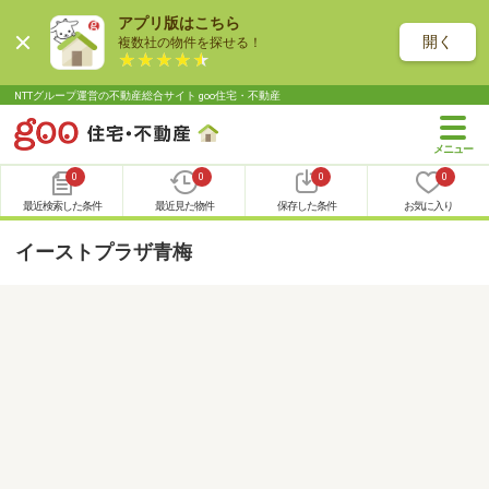
アプリ版はこちら
開く
複数社の物件を探せる！
NTTグループ運営の不動産総合サイト goo住宅・不動産
0
0
0
0
最近検索した条件
最近見た物件
保存した条件
お気に入り
イーストプラザ青梅