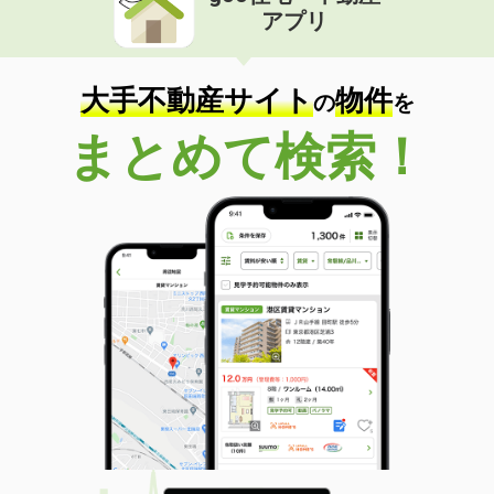
アプリ
大手不動産サイト
物件
の
を
まとめて検索！