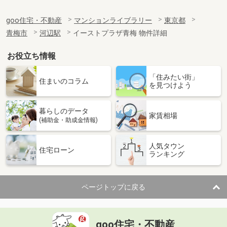
goo住宅・不動産
マンションライブラリー
東京都
青梅市
河辺駅
イーストプラザ青梅 物件詳細
お役立ち情報
「住みたい街」
住まいのコラム
を見つけよう
暮らしのデータ
家賃相場
(補助金・助成金情報)
人気タウン
住宅ローン
ランキング
ページトップに戻る
goo住宅・不動産