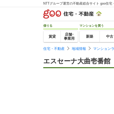
NTTグループ運営の不動産総合サイト goo住宅
借りる
マンションを買う
店舗･
賃貸
新築
中古
事業用
住宅・不動産
地域情報
マンション
エスセーナ大曲壱番館