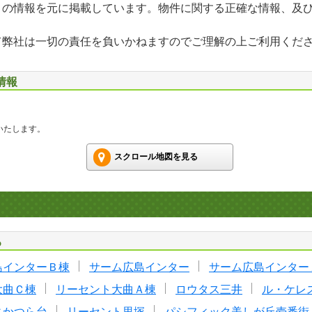
」の情報を元に掲載しています。物件に関する正確な情報、及
て弊社は一切の責任を負いかねますのでご理解の上ご利用くだ
情報
いたします。
スクロール地図を見る
る
島インターＢ棟
サーム広島インター
サーム広島インター
大曲Ｃ棟
リーセント大曲Ａ棟
ロウタス三井
ル・ケレ
ィかつら台
リーセント里塚
パシフィック美しが丘壱番街