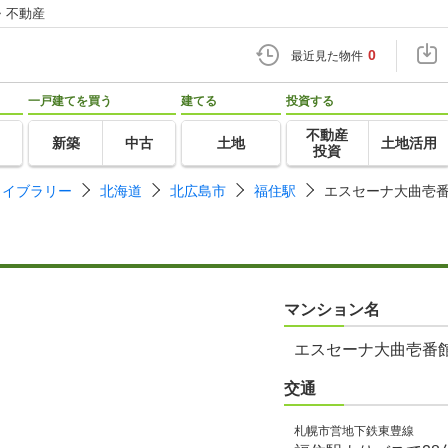
・不動産
0
最近見た物件
一戸建てを買う
建てる
投資する
不動産
新築
中古
土地
土地活用
投資
ライブラリー
北海道
北広島市
福住駅
エスセーナ大曲壱
マンション名
エスセーナ大曲壱番
交通
札幌市営地下鉄東豊線