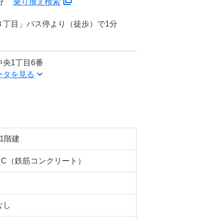
分
乗り換え検索
３丁目」バス停より（徒歩）で1分
央1丁目6番
ータを見る
11階建
RC（鉄筋コンクリート）
なし