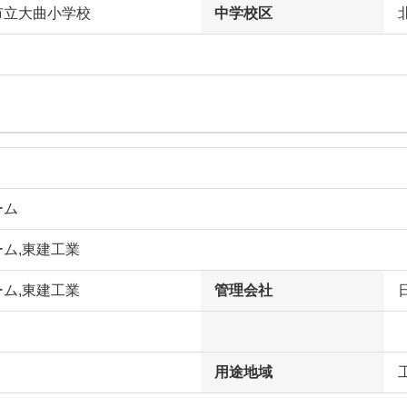
市立大曲小学校
中学校区
ーム
ム,東建工業
ム,東建工業
管理会社
用途地域