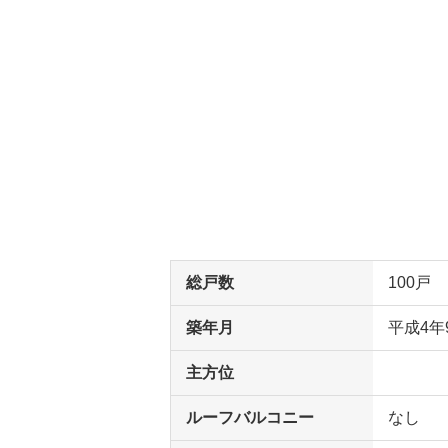
総戸数
100戸
築年月
平成4年
主方位
ルーフバルコニー
なし