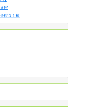
番街
番街Ｄ１棟