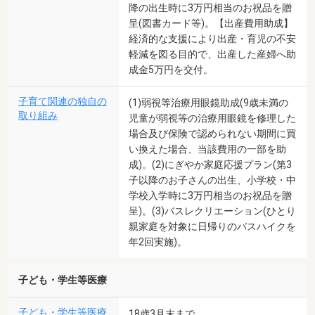
降の出生時に3万円相当のお祝品を贈
呈(図書カード等)。【出産費用助成】
経済的な支援により出産・育児の不安
軽減を図る目的で、出産した産婦へ助
成金5万円を交付。
子育て関連の独自の
(1)弱視等治療用眼鏡助成(9歳未満の
取り組み
児童が弱視等の治療用眼鏡を修理した
場合及び保険で認められない期間に買
い換えた場合、当該費用の一部を助
成)。(2)にぎやか家庭応援プラン(第3
子以降のお子さんの出生、小学校・中
学校入学時に3万円相当のお祝品を贈
呈)。(3)バスレクリエーション(ひとり
親家庭を対象に日帰りのバスハイクを
年2回実施)。
子ども・学生等医療
子ども・学生等医療
18歳3月末まで