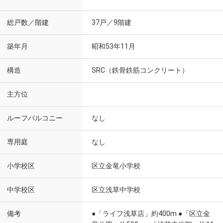
総戸数／階建
37戸／9階建
築年月
昭和53年11月
構造
SRC（鉄骨鉄筋コンクリート）
主方位
ルーフバルコニー
なし
専用庭
なし
小学校区
区立金竜小学校
中学校区
区立浅草中学校
備考
●「ライフ浅草店」約400m ●「区立金