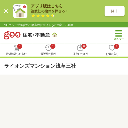
アプリ版はこちら
開く
複数社の物件を探せる！
NTTグループ運営の不動産総合サイト goo住宅・不動産
0
0
0
0
最近検索した条件
最近見た物件
保存した条件
お気に入り
ライオンズマンション浅草三社