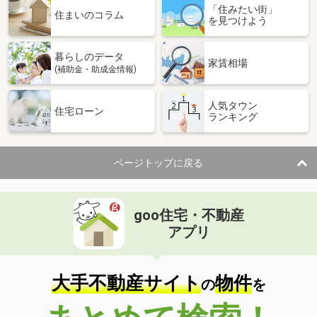
「住みたい街」
住まいのコラム
を見つけよう
暮らしのデータ
家賃相場
(補助金・助成金情報)
人気タウン
住宅ローン
ランキング
ページトップに戻る
goo住宅・不動産
アプリ
大手不動産サイト
物件
の
を