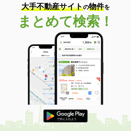
大手不動産サイト
物件
の
を
まとめて検索！