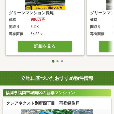
グリーンマンション長尾
グリーンマ
980万円
価格
価格
間取り
3LDK
間取り
4
専有面積
64.88㎡
専有面積
9
詳細を見る
立地に基づいたおすすめ物件情報
福岡県福岡市城南区の新築マンション
クレアネクスト別府四丁目 再登録住戸