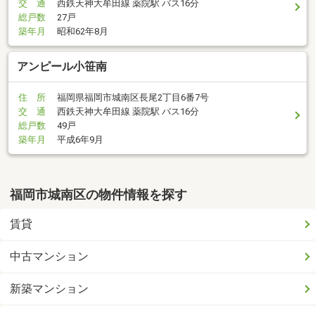
交 通
西鉄天神大牟田線 薬院駅 バス16分
総戸数
27戸
築年月
昭和62年8月
アンピール小笹南
住 所
福岡県福岡市城南区長尾2丁目6番7号
交 通
西鉄天神大牟田線 薬院駅 バス16分
総戸数
49戸
築年月
平成6年9月
福岡市城南区の物件情報を探す
賃貸
中古マンション
新築マンション