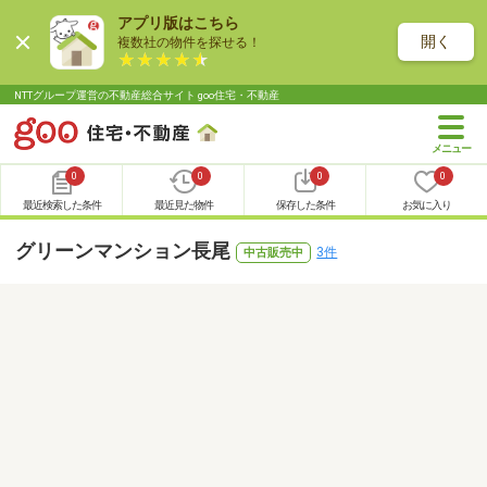
アプリ版はこちら
開く
複数社の物件を探せる！
NTTグループ運営の不動産総合サイト goo住宅・不動産
0
0
0
0
最近検索した条件
最近見た物件
保存した条件
お気に入り
グリーンマンション長尾
3件
中古販売中