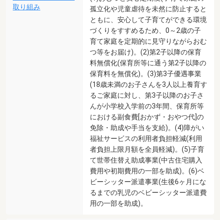
取り組み
孤立化や児童虐待を未然に防止すると
ともに、安心して子育てができる環境
づくりをすすめるため、0～2歳の子
育て家庭を定期的に見守りながらおむ
つ等をお届け)。(2)第2子以降の保育
料無償化(保育所等に通う第2子以降の
保育料を無償化)。(3)第3子優遇事業
(18歳未満のお子さんを3人以上養育す
るご家庭に対し、第3子以降のお子さ
んが小学校入学前の3年間、保育所等
における副食費[おかず・おやつ代]の
免除・助成や手当を支給)。(4)障がい
福祉サービスの利用者負担軽減(利用
者負担上限月額を全員軽減)。(5)子育
て世帯住替え助成事業(中古住宅購入
費用や初期費用の一部を助成)。(6)ベ
ビーシッター派遣事業(生後6ヶ月にな
るまでの乳児のベビーシッター派遣費
用の一部を助成)。