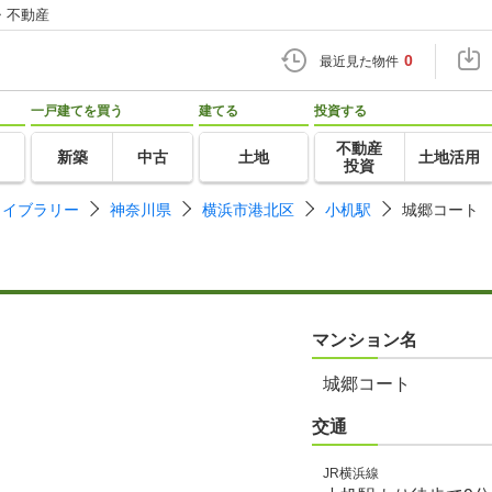
・不動産
0
最近見た物件
一戸建てを買う
建てる
投資する
不動産
新築
中古
土地
土地活用
投資
ライブラリー
神奈川県
横浜市港北区
小机駅
城郷コート
マンション名
城郷コート
交通
JR横浜線