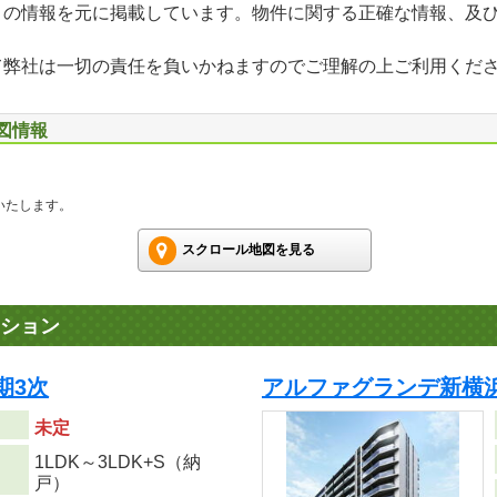
」の情報を元に掲載しています。物件に関する正確な情報、及
て弊社は一切の責任を負いかねますのでご理解の上ご利用くだ
地図情報
いたします。
スクロール地図を見る
ション
期3次
アルファグランデ新横浜
未定
1LDK～3LDK+S（納
り
戸）