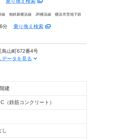
分
乗り換え検索
幹線 相鉄新横浜線 JR横浜線 横浜市営地下鉄
6分
乗り換え検索
鳥山町672番4号
しデータを見る
5階建
RC（鉄筋コンクリート）
なし