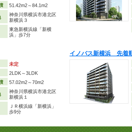
積
51.42m
2
～84.1m
2
神奈川県横浜市港北区
地
新横浜３
東急新横浜線「新横
浜」歩7分
イノバス新横浜 先着
未定
り
2LDK～3LDK
積
57.02m
2
～70m
2
神奈川県横浜市港北区
地
新横浜１
ＪＲ横浜線「新横浜」
歩9分