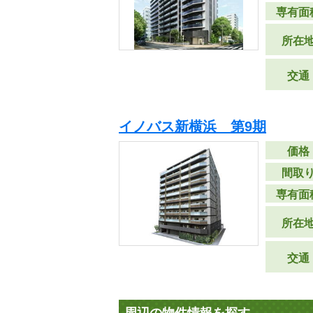
専有面
所在
交通
イノバス新横浜 第9期
価格
間取
専有面
所在
交通