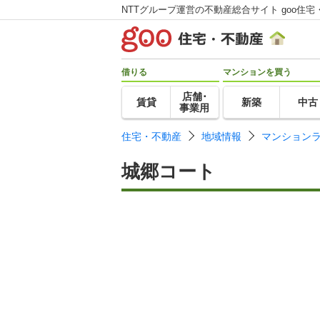
NTTグループ運営の不動産総合サイト goo住宅
借りる
マンションを買う
店舗･
賃貸
新築
中古
事業用
住宅・不動産
地域情報
マンション
城郷コート