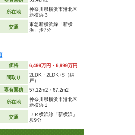
神奈川県横浜市港北区
所在地
新横浜３
東急新横浜線「新横
交通
浜」歩7分
順
価格
6,499万円・6,999万円
2LDK・2LDK+S（納
間取り
戸）
専有面積
57.12m
2
・67.2m
2
神奈川県横浜市港北区
所在地
新横浜１
ＪＲ横浜線「新横浜」
交通
歩9分