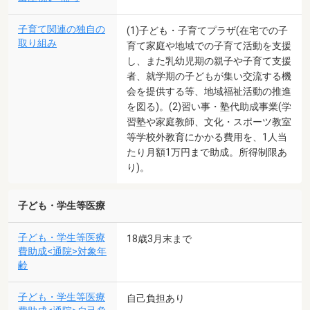
子育て関連の独自の
(1)子ども・子育てプラザ(在宅での子
取り組み
育て家庭や地域での子育て活動を支援
し、また乳幼児期の親子や子育て支援
者、就学期の子どもが集い交流する機
会を提供する等、地域福祉活動の推進
を図る)。(2)習い事・塾代助成事業(学
習塾や家庭教師、文化・スポーツ教室
等学校外教育にかかる費用を、1人当
たり月額1万円まで助成。所得制限あ
り)。
子ども・学生等医療
子ども・学生等医療
18歳3月末まで
費助成<通院>対象年
齢
子ども・学生等医療
自己負担あり