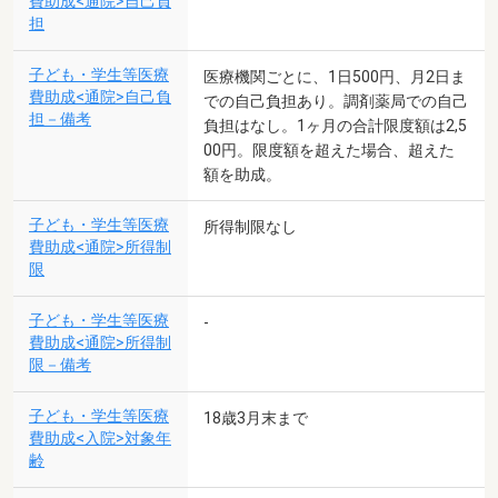
費助成<通院>自己負
担
子ども・学生等医療
医療機関ごとに、1日500円、月2日ま
費助成<通院>自己負
での自己負担あり。調剤薬局での自己
担－備考
負担はなし。1ヶ月の合計限度額は2,5
00円。限度額を超えた場合、超えた
額を助成。
子ども・学生等医療
所得制限なし
費助成<通院>所得制
限
子ども・学生等医療
-
費助成<通院>所得制
限－備考
子ども・学生等医療
18歳3月末まで
費助成<入院>対象年
齢