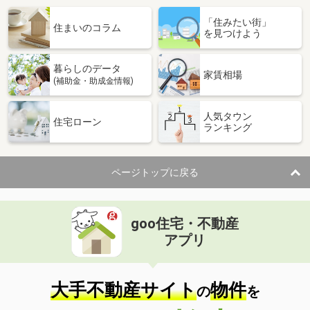
「住みたい街」
住まいのコラム
を見つけよう
暮らしのデータ
家賃相場
(補助金・助成金情報)
人気タウン
住宅ローン
ランキング
ページトップに戻る
goo住宅・不動産
アプリ
大手不動産サイト
物件
の
を