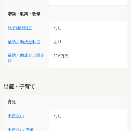
増築・改築・改修
利子補給制度
なし
補助／助成金制度
あり
補助／助成金上限金
115万円
額
出産・子育て
育児
出産祝い
なし
出産祝い-備考
-