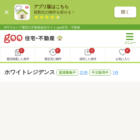
アプリ版はこちら
開く
複数社の物件を探せる！
NTTグループ運営の不動産総合サイト goo住宅・不動産
0
0
0
0
最近検索した条件
最近見た物件
保存した条件
お気に入り
ホワイトレジデンス
21件
1件
賃貸募集中
中古販売中