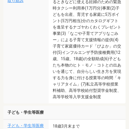
取り組み
るときなどに使える妊婦のための緊急
時タクシー利用券(1万円分)事業(2)子
どもを出産、育児する家庭に5万ポイ
ント(5万円相当)分のカタログギフト
を進呈するナゴヤわくわくプレゼント
事業(3)「なごや子育てアプリなごみ
ー」による子育て支援情報の提供(4)
子育て家庭優待カード「ぴよか」の交
付(5)インフルエンザ予防接種費用(12
歳、15歳、18歳)の全額助成(6)子ども
たち本物のヒト・モノ・コトとの出あ
いを通じて、自分らしい生き方を実現
する力を身に付ける授業等の時間「キ
ャリアタイム」(7)私立高等学校授業
料補助、高等学校給付型奨学金制度、
高等学校等入学支援金制度
子ども・学生等医療
子ども・学生等医療
18歳3月末まで