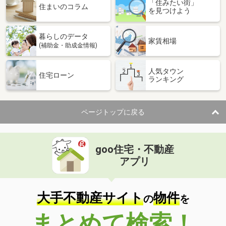
「住みたい街」
住まいのコラム
を見つけよう
暮らしのデータ
家賃相場
(補助金・助成金情報)
人気タウン
住宅ローン
ランキング
ページトップに戻る
goo住宅・不動産
アプリ
大手不動産サイト
物件
の
を
まとめて検索！