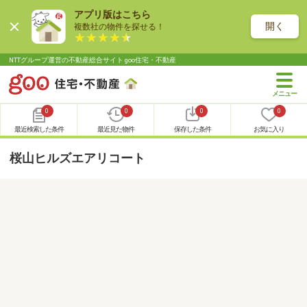
アプリ版はこちら
開く
複数社の物件を探せる！
NTTグループ運営の不動産総合サイト goo住宅・不動産
0
0
0
0
最近検索した条件
最近見た物件
保存した条件
お気に入り
桜山ヒルズエアリコート