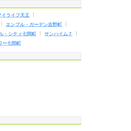
マイライフ天王
エンブル・ガーデン吉野町
ル・シティ七間町
サンハイム７
ワー七間町