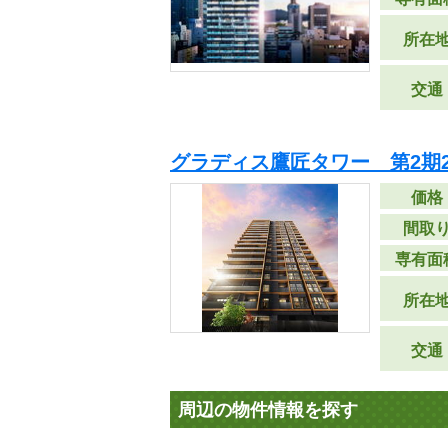
所在
交通
グラディス鷹匠タワー 第2期
価格
間取
専有面
所在
交通
周辺の物件情報を探す