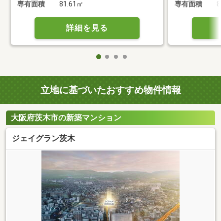
専有面積
81.61㎡
専有面積
8
詳細を見る
立地に基づいたおすすめ物件情報
大阪府茨木市の新築マンション
ジェイグラン茨木