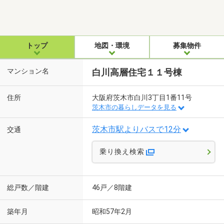
トップ
地図・環境
募集物件
マンション名
白川高層住宅１１号棟
住所
大阪府茨木市白川3丁目1番11号
茨木市の暮らしデータを見る
茨木市駅よりバスで12分
交通
乗り換え検索
総戸数／階建
46戸／8階建
築年月
昭和57年2月