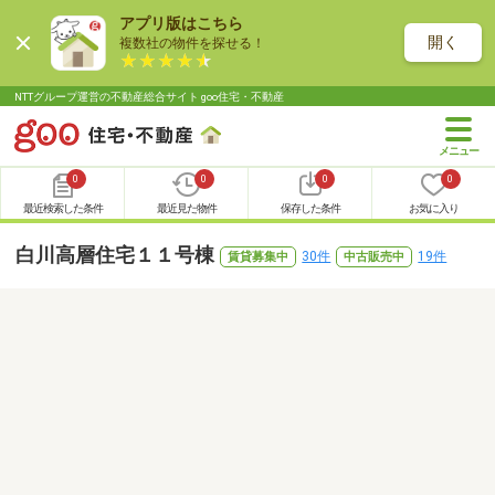
アプリ版はこちら
開く
複数社の物件を探せる！
NTTグループ運営の不動産総合サイト goo住宅・不動産
0
0
0
0
最近検索した条件
最近見た物件
保存した条件
お気に入り
白川高層住宅１１号棟
30件
19件
賃貸募集中
中古販売中