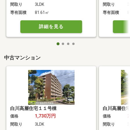
間取り
3LDK
間取り
3
専有面積
81.61㎡
専有面積
8
詳細を見る
中古マンション
白川高層住宅１１号棟
白川高層住
1,730万円
価格
価格
間取り
3LDK
間取り
3