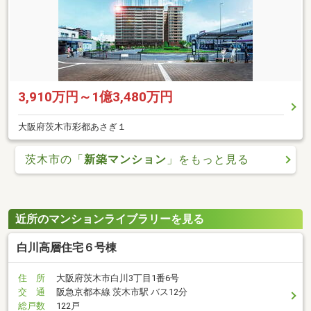
3,910万円～1億3,480万円
大阪府茨木市彩都あさぎ１
茨木市の「
新築マンション
」をもっと見る
近所のマンションライブラリーを見る
白川高層住宅６号棟
住 所
大阪府茨木市白川3丁目1番6号
交 通
阪急京都本線 茨木市駅 バス12分
総戸数
122戸