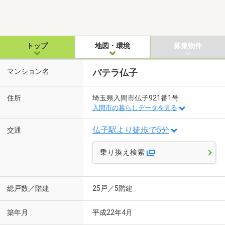
トップ
地図・環境
募集物件
マンション名
パテラ仏子
住所
埼玉県入間市仏子921番1号
入間市の暮らしデータを見る
仏子駅より徒歩で5分
交通
乗り換え検索
総戸数／階建
25戸／5階建
築年月
平成22年4月