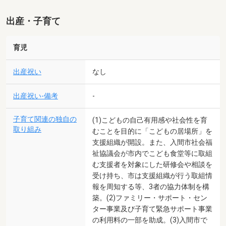
出産・子育て
育児
出産祝い
なし
出産祝い-備考
-
子育て関連の独自の
(1)こどもの自己有用感や社会性を育
取り組み
むことを目的に「こどもの居場所」を
支援組織が開設。また、入間市社会福
祉協議会が市内でこども食堂等に取組
む支援者を対象にした研修会や相談を
受け持ち、市は支援組織が行う取組情
報を周知する等、3者の協力体制を構
築。(2)ファミリー・サポート・セン
ター事業及び子育て緊急サポート事業
の利用料の一部を助成。(3)入間市で