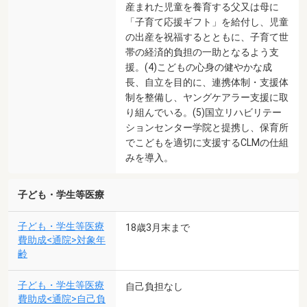
産まれた児童を養育する父又は母に
「子育て応援ギフト」を給付し、児童
の出産を祝福するとともに、子育て世
帯の経済的負担の一助となるよう支
援。(4)こどもの心身の健やかな成
長、自立を目的に、連携体制・支援体
制を整備し、ヤングケアラー支援に取
り組んでいる。(5)国立リハビリテー
ションセンター学院と提携し、保育所
でこどもを適切に支援するCLMの仕組
みを導入。
子ども・学生等医療
子ども・学生等医療
18歳3月末まで
費助成<通院>対象年
齢
子ども・学生等医療
自己負担なし
費助成<通院>自己負