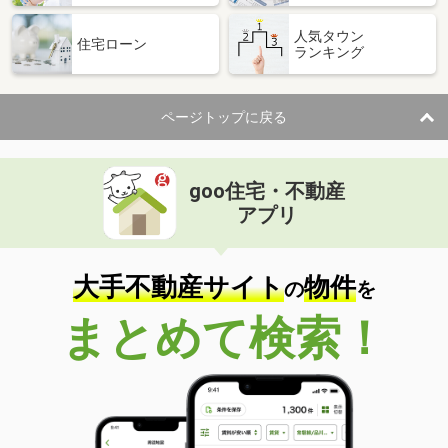
人気タウン
住宅ローン
ランキング
ページトップに戻る
goo住宅・不動産
アプリ
大手不動産サイト
物件
の
を
まとめて検索！