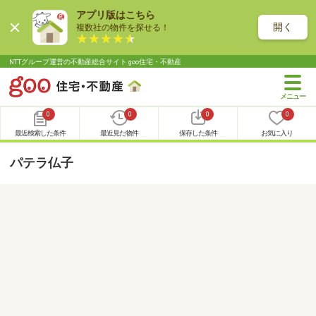
アプリ版はこちら
開く
複数社の物件を探せる！
NTTグループ運営の不動産総合サイト goo住宅・不動産
0
0
0
0
最近検索した条件
最近見た物件
保存した条件
お気に入り
パテラ仏子