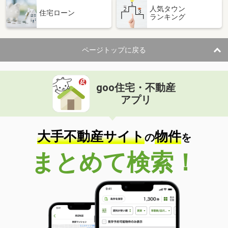
人気タウン
住宅ローン
ランキング
ページトップに戻る
goo住宅・不動産
アプリ
大手不動産サイト
物件
の
を
まとめて検索！