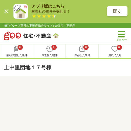
アプリ版はこちら
開く
複数社の物件を探せる！
NTTグループ運営の不動産総合サイト goo住宅・不動産
0
0
0
0
最近検索した条件
最近見た物件
保存した条件
お気に入り
上中里団地１７号棟