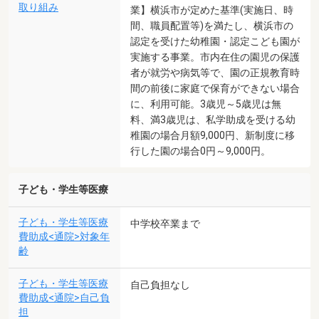
取り組み
業】横浜市が定めた基準(実施日、時
間、職員配置等)を満たし、横浜市の
認定を受けた幼稚園・認定こども園が
実施する事業。市内在住の園児の保護
者が就労や病気等で、園の正規教育時
間の前後に家庭で保育ができない場合
に、利用可能。3歳児～5歳児は無
料、満3歳児は、私学助成を受ける幼
稚園の場合月額9,000円、新制度に移
行した園の場合0円～9,000円。
子ども・学生等医療
子ども・学生等医療
中学校卒業まで
費助成<通院>対象年
齢
子ども・学生等医療
自己負担なし
費助成<通院>自己負
担