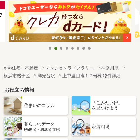
goo住宅・不動産
マンションライブラリー
神奈川県
横浜市磯子区
洋光台駅
上中里団地１７号棟 物件詳細
お役立ち情報
「住みたい街」
住まいのコラム
を見つけよう
暮らしのデータ
家賃相場
(補助金・助成金情報)