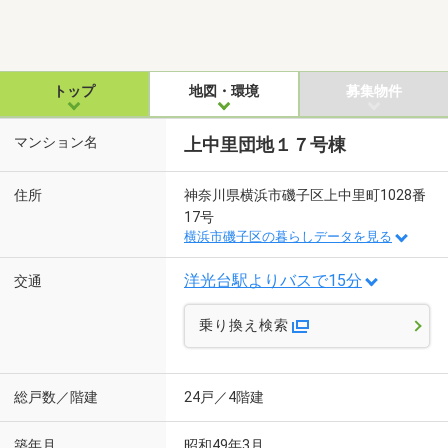
トップ
地図・環境
募集物件
マンション名
上中里団地１７号棟
住所
神奈川県横浜市磯子区上中里町1028番
17号
横浜市磯子区の暮らしデータを見る
洋光台駅よりバスで15分
交通
乗り換え検索
総戸数／階建
24戸／4階建
築年月
昭和49年3月