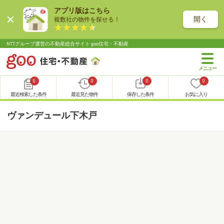
アプリ版はこちら
開く
複数社の物件を探せる！
NTTグループ運営の不動産総合サイト goo住宅・不動産
0
0
0
0
最近検索した条件
最近見た物件
保存した条件
お気に入り
ヴァンデュール下木戸