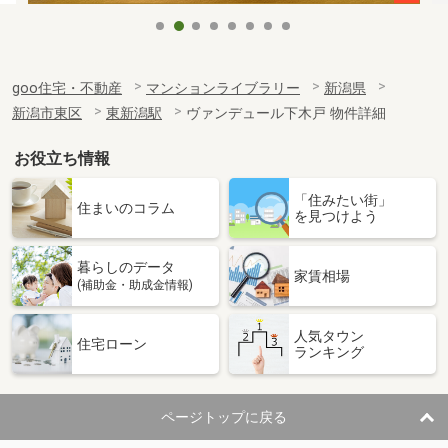
goo住宅・不動産
マンションライブラリー
新潟県
新潟市東区
東新潟駅
ヴァンデュール下木戸 物件詳細
お役立ち情報
「住みたい街」
住まいのコラム
を見つけよう
暮らしのデータ
家賃相場
(補助金・助成金情報)
人気タウン
住宅ローン
ランキング
ページトップに戻る