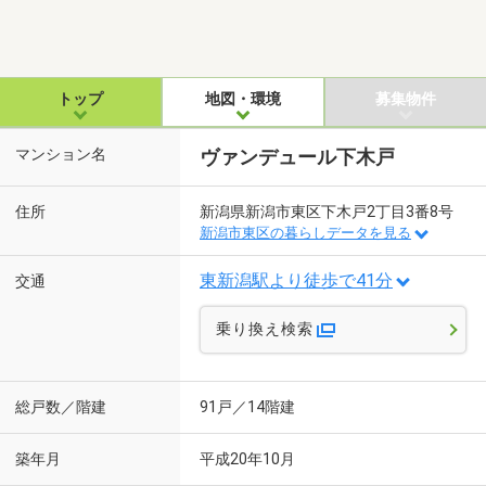
トップ
地図・環境
募集物件
マンション名
ヴァンデュール下木戸
住所
新潟県新潟市東区下木戸2丁目3番8号
新潟市東区の暮らしデータを見る
東新潟駅より徒歩で41分
交通
乗り換え検索
総戸数／階建
91戸／14階建
築年月
平成20年10月