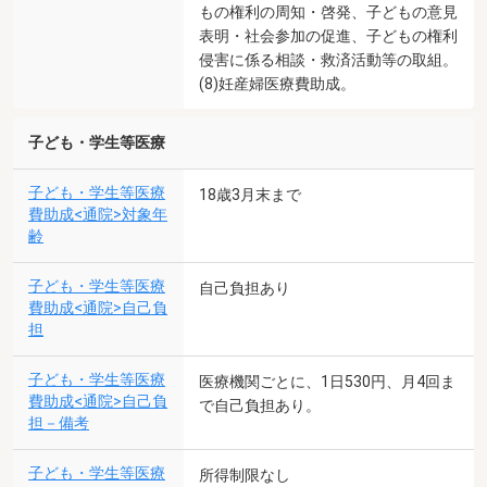
もの権利の周知・啓発、子どもの意見
表明・社会参加の促進、子どもの権利
侵害に係る相談・救済活動等の取組。
(8)妊産婦医療費助成。
子ども・学生等医療
子ども・学生等医療
18歳3月末まで
費助成<通院>対象年
齢
子ども・学生等医療
自己負担あり
費助成<通院>自己負
担
子ども・学生等医療
医療機関ごとに、1日530円、月4回ま
費助成<通院>自己負
で自己負担あり。
担－備考
子ども・学生等医療
所得制限なし