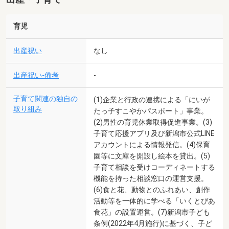
育児
出産祝い
なし
出産祝い-備考
-
子育て関連の独自の
(1)企業と行政の連携による「にいが
取り組み
たっ子すこやかパスポート」事業。
(2)男性の育児休業取得促進事業。(3)
子育て応援アプリ及び新潟市公式LINE
アカウントによる情報発信。(4)保育
園等に文庫を開設し絵本を貸出。(5)
子育て相談を受けコーディネートする
機能を持った相談窓口の運営支援。
(6)食と花、動物とのふれあい、創作
活動等を一体的に学べる「いくとぴあ
食花」の設置運営。(7)新潟市子ども
条例(2022年4月施行)に基づく、子ど