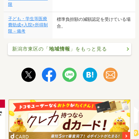
限
子ども・学生等医療
標準負担額の減額認定を受けている場
費助成<入院>所得制
合。
限－備考
新潟市東区の「
地域情報
」をもっと見る