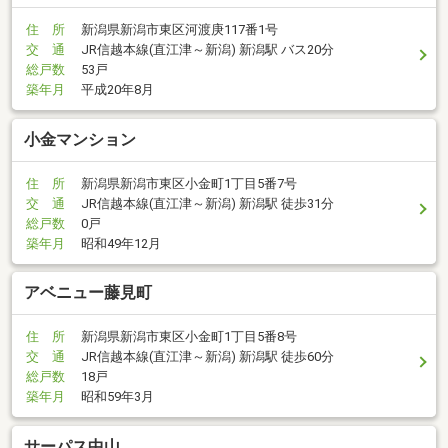
住 所
新潟県新潟市東区河渡庚117番1号
交 通
JR信越本線(直江津～新潟) 新潟駅 バス20分
総戸数
53戸
築年月
平成20年8月
小金マンション
住 所
新潟県新潟市東区小金町1丁目5番7号
交 通
JR信越本線(直江津～新潟) 新潟駅 徒歩31分
総戸数
0戸
築年月
昭和49年12月
アベニュー藤見町
住 所
新潟県新潟市東区小金町1丁目5番8号
交 通
JR信越本線(直江津～新潟) 新潟駅 徒歩60分
総戸数
18戸
築年月
昭和59年3月
サーパス中山