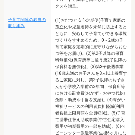
クスを贈呈。
子育て関連の独自の
(1)おむつと安心定期便(子育て家庭の
取り組み
孤立化や児童虐待を未然に防止すると
ともに、安心して子育てができる環境
づくりをすすめるため、0～2歳の子
育て家庭を定期的に見守りながらおむ
つ等をお届け)。(2)第2子以降の保育
料無償化(保育所等に通う第2子以降の
保育料を無償化)。(3)第3子優遇事業
(18歳未満のお子さんを3人以上養育す
るご家庭に対し、第3子以降のお子さ
んが小学校入学前の3年間、保育所等
における副食費[おかず・おやつ代]の
免除・助成や手当を支給)。(4)障がい
福祉サービスの利用者負担軽減(利用
者負担上限月額を全員軽減)。(5)子育
て世帯住替え助成事業(中古住宅購入
費用や初期費用の一部を助成)。(6)ベ
ビーシッター派遣事業(生後6ヶ月にな