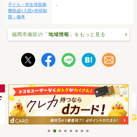
子ども・学生等医療
-
費助成<入院>所得制
限－備考
福岡市南区の「
地域情報
」をもっと見る