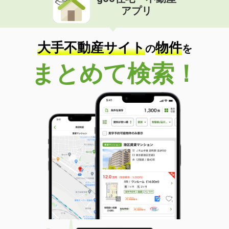
アプリ
大手不動産サイト
物件
の
を
まとめて検索！