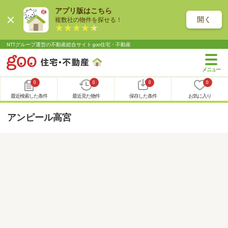
アプリ版はこちら
開く
複数社の物件を探せる！
NTTグループ運営の不動産総合サイト goo住宅・不動産
0
0
0
0
最近検索した条件
最近見た物件
保存した条件
お気に入り
アンピール高宮